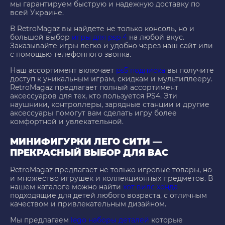
мы гарантируем быструю и надежную доставку по
всей Украине.
В RetroMagaz вы найдете не только консоль, но и
большой выбор
игры для psp 4
на любой вкус.
Заказывайте игры легко и удобно через наш сайт или
с помощью телефонного звонка.
Наш ассортимент включает
ps5 подписка
вы получите
доступ к уникальным играм, скидкам и мультиплееру.
RetroMagaz предлагает полный ассортимент
аксессуаров для тех, кто пользуется PS4. Эти
наушники, контроллеры, зарядные станции и другие
аксессуары помогут вам сделать игру более
комфортной и увлекательной.
МИНИФИГУРКИ ЛЕГО СИТИ —
ПРЕКРАСНЫЙ ВЫБОР ДЛЯ ВАС
RetroMagaz предлагает не только игровые товары, но
и множество игрушек и коллекционных предметов. В
нашем каталоге можно найти
хот вилс хонда
подходящие для детей любого возраста, с отличным
качеством и привлекательным дизайном.
Мы предлагаем
lego наборы деталей
которые