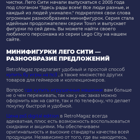
чистки. Лего Сити начали выпускаться с 2005 года
под слоганом "Здесь рады всем! Все люди разные, и
каждый из людей уникален." подкрепляя свои слова
огромным разнообразием минифигурок. Серия стала
идейным продолжателем серии Town и выпускает
фигурки по сей день. Вы можете найти своего
любимого персонажа из серии Lego City на нашем
сайте.
МИНИФИГУРКИ ЛЕГО СИТИ —
РАЗНООБРАЗИЕ ПРЕДЛОЖЕНИЙ
RetroMagaz предлагает удобный и простой способ
купить бу игры на пс3
, а также множество других
товаров для геймеров и коллекционеров.
Вопрос
где купить игрушечные машинки
вам больше
не о чем переживать, так как у нас заказ можно
оформить как на сайте, так и по телефону, что делает
покупку быстрой и удобной.
Цена ps5 digital edition
в RetroMagaz всегда
адекватная, плюс есть возможность воспользоваться
скидками и акциями. Мы обеспечиваем
оригинальность и высокие стандарты качества всей
продукции. Независимо от того, где вы находитесь,