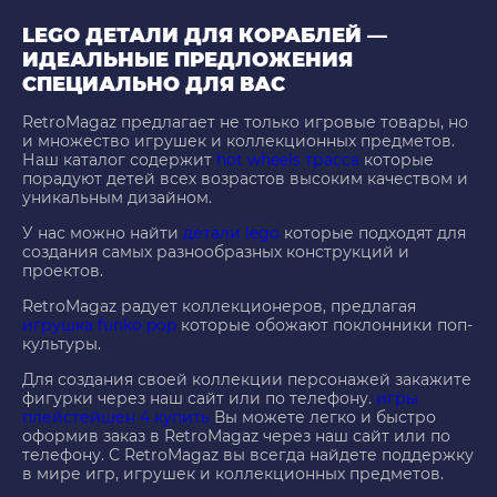
LEGO ДЕТАЛИ ДЛЯ КОРАБЛЕЙ —
ИДЕАЛЬНЫЕ ПРЕДЛОЖЕНИЯ
СПЕЦИАЛЬНО ДЛЯ ВАС
RetroMagaz предлагает не только игровые товары, но
и множество игрушек и коллекционных предметов.
Наш каталог содержит
hot wheels трасса
которые
порадуют детей всех возрастов высоким качеством и
уникальным дизайном.
У нас можно найти
детали lego
которые подходят для
создания самых разнообразных конструкций и
проектов.
RetroMagaz радует коллекционеров, предлагая
игрушка funko pop
которые обожают поклонники поп-
культуры.
Для создания своей коллекции персонажей закажите
фигурки через наш сайт или по телефону.
игры
плейстейшен 4 купить
Вы можете легко и быстро
оформив заказ в RetroMagaz через наш сайт или по
телефону. С RetroMagaz вы всегда найдете поддержку
в мире игр, игрушек и коллекционных предметов.