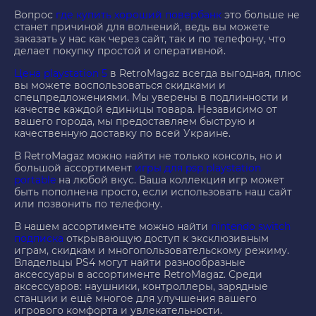
Вопрос
где купить хороший повербанк
это больше не
станет причиной для волнений, ведь вы можете
заказать у нас как через сайт, так и по телефону, что
делает покупку простой и оперативной.
Цена playstation 5
в RetroMagaz всегда выгодная, плюс
вы можете воспользоваться скидками и
спецпредложениями. Мы уверены в подлинности и
качестве каждой единицы товара. Независимо от
вашего города, мы предоставляем быструю и
качественную доставку по всей Украине.
В RetroMagaz можно найти не только консоль, но и
большой ассортимент
игры для psp playstation
portable
на любой вкус. Ваша коллекция игр может
быть пополнена просто, если использовать наш сайт
или позвонить по телефону.
В нашем ассортименте можно найти
nintendo switch
подписка
открывающую доступ к эксклюзивным
играм, скидкам и многопользовательскому режиму.
Владельцы PS4 могут найти разнообразные
аксессуары в ассортименте RetroMagaz. Среди
аксессуаров: наушники, контроллеры, зарядные
станции и ещё многое для улучшения вашего
игрового комфорта и увлекательности.