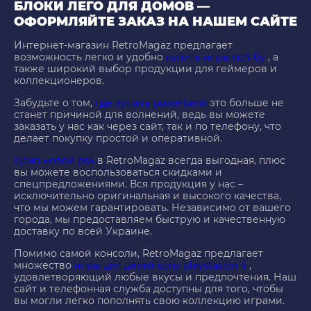
БЛОКИ ЛЕГО ДЛЯ ДОМОВ —
ОФОРМЛЯЙТЕ ЗАКАЗ НА НАШЕМ САЙТЕ
Интернет-магазин RetroMagaz предлагает
возможность легко и удобно
купить игры пс4 бу
, а
также широкий выбор продукции для геймеров и
коллекционеров.
Забудьте о том,
где купить powerbank
это больше не
станет причиной для волнений, ведь вы можете
заказать у нас как через сайт, так и по телефону, что
делает покупку простой и оперативной.
Цена новой ps5
в RetroMagaz всегда выгодная, плюс
вы можете воспользоваться скидками и
спецпредложениями. Вся продукция у нас –
исключительно оригинальная и высокого качества,
что мы можем гарантировать. Независимо от вашего
города, мы предоставляем быструю и качественную
доставку по всей Украине.
Помимо самой консоли, RetroMagaz предлагает
множество
игры для детей sony playstation 4
,
удовлетворяющий любые вкусы и предпочтения. Наш
сайт и телефонная служба доступны для того, чтобы
вы могли легко пополнять свою коллекцию играми.