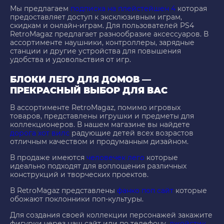
Мы предлагаем
подписка на плейстейшен 4
которая
предоставляет доступ к эксклюзивным играм,
скидкам и онлайн-играм. Для пользователей PS4
RetroMagaz предлагает разнообразие аксессуаров. В
ассортименте наушники, контроллеры, зарядные
станции и другие устройства для повышения
удобства и удовольствия от игр.
БЛОКИ ЛЕГО ДЛЯ ДОМОВ —
ПРЕКРАСНЫЙ ВЫБОР ДЛЯ ВАС
В ассортименте RetroMagaz, помимо игровых
товаров, представлены игрушки и предметы для
коллекционеров. В нашем магазине вы найдете
дорога хот вилс
радующие детей всех возрастов
отличным качеством и продуманным дизайном.
В продаже имеются
человечек лего
которые
идеально подходят для воплощения различных
конструкций и творческих проектов.
В RetroMagaz представлены
фанко поп сайт
которые
обожают поклонники поп-культуры.
Для создания своей коллекции персонажей закажите
фигурки через наш сайт или по телефону.
джойстик