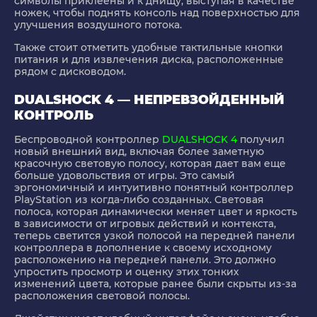
символы приклеены и к днищу, выступая в качестве
ножек, чтобы поднять консоль над поверхностью для
улучшения воздушного потока.
Также стоит отметить удобные тактильные кнопки
питания и для извлечения диска, расположенные
рядом с дисководом.
DUALSHOCK 4 — НЕПРЕВЗОЙДЕННЫЙ
КОНТРОЛЬ
Беспроводной контроллер
DUALSHOCK 4
получил
новый внешний вид, включая более заметную
красочную световую полосу, которая дает вам еще
больше удовольствия от игры. Это самый
эргономичный и интуитивно понятный контроллер
PlayStation из когда-либо созданных. Световая
полоса, которая динамически меняет цвет и яркость
в зависимости от игровых действий и контекста,
теперь светится узкой полосой на передней панели
контроллера в дополнение к своему исходному
расположению на передней панели. Это должно
упростить просмотр и оценку этих тонких
изменений цвета, которые ранее были скрыты из-за
расположения световой полосы.