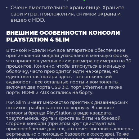
Очень вместительное хранилище. Храните
свои игры, приложения, снимки экрана и
видео с HDD.
ВНЕШНИЕ ОСОБЕННОСТИ КОНСОЛИ
PLAYSTATION 4 SLIM
В тонкой модели PS4 все аппаратное обеспечение
оригинальной модели упаковано в меньшую форму,
что привело к уменьшению размера примерно на 30
процентов. Конечно, чтобы втиснуться в меньшую
оболочку, часто приходится идти на жертвы, но
единственная потеря здесь - это оптический
аудиопорт - все остальные порты и компоненты,
включая два порта USB 3.0, порт Ethernet, а также
порты HDMI и AUX остались на борту.
PS4 Slim имеет множество приятных дизайнерских
штрихов, разбросанных по корпусу. Знаковые
символы бренда PlayStation в виде квадрата,
треугольника, круга и креста выбиты на боковой
стороне консоли (при этом круг действует как
приспособление для тех, кто хочет поставить консоль
вертикально с помощью базового аксессуара). Те же