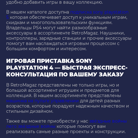
удобно добавить игры в вашу коллекцию.
В нашем каталоге доступна
подписка sony playstation
5
которая обеспечивает доступ к уникальным играм,
скидкам и многопользовательским функциям.
Владельцы PS4 могут найти разнообразные
аксессуары в ассортименте RetroMagaz. Наушники,
контроллеры, зарядные станции и прочие аксессуары
помогут вам наслаждаться игровым процессом с
большим комфортом и интересом.
ИГРОВАЯ ПРИСТАВКА SONY
PLAYSTATION 4 — БЫСТРАЯ ЭКСПРЕСС-
КОНСУЛЬТАЦИЯ ПО ВАШЕМУ ЗАКАЗУ
В RetroMagaz представлены не только игры, но и
большой ассортимент игрушек и предметов для
коллекций. В нашем ассортименте представлены
машинка на пульте управлении
для детей разных
возрастов, которые порадуют надежным качеством и
стильным дизайном.
Также вы можете приобрести у нас
звёздные войны
лего звёздные войны
которые помогут вам
реализовать самые разные проекты и конструкции.