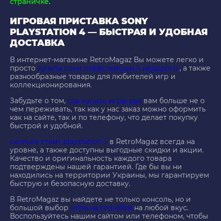
страничке
.
ИГРОВАЯ ПРИСТАВКА SONY
PLAYSTATION 4 — БЫСТРАЯ И УДОБНАЯ
ДОСТАВКА
В интернет-магазине RetroMagaz Вы можете легко и
просто
купить сони плейстейшен 4 недорого
, а также
разнообразные товары для любителей игр и
коллекционирования.
Забудьте о том,
где купить игры ps4
вам больше не о
чем переживать, так как у нас заказ можно оформить
как на сайте, так и по телефону, что делает покупку
быстрой и удобной.
сколько стоит playstation 5
в RetroMagaz всегда на
уровне, а также доступны выгодные скидки и акции.
Качество и оригинальность каждого товара
подтверждены нашей гарантией. Где бы вы ни
находились на территории Украины, мы гарантируем
быструю и безопасную доставку.
В RetroMagaz вы найдете не только консоль, но и
большой выбор
игра на геймбой
на любой вкус.
Воспользуйтесь нашим сайтом или телефоном, чтобы