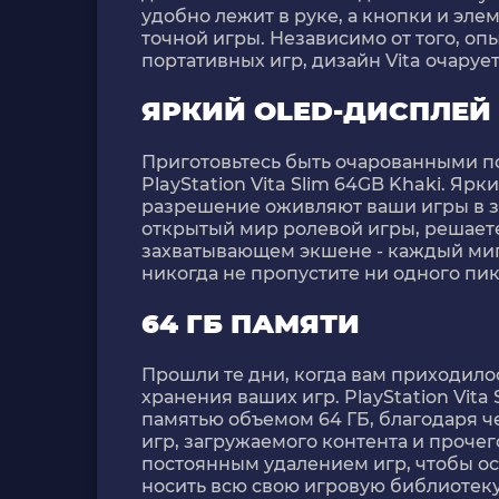
удобно лежит в руке, а кнопки и эл
точной игры. Независимо от того, о
портативных игр, дизайн Vita очаруе
ЯРКИЙ OLED-ДИСПЛЕЙ
Приготовьтесь быть очарованными
PlayStation Vita Slim 64GB Khaki. Яр
разрешение оживляют ваши игры в з
открытый мир ролевой игры, решаете
захватывающем экшене - каждый миг
никогда не пропустите ни одного пи
64 ГБ ПАМЯТИ
Прошли те дни, когда вам приходилос
хранения ваших игр. PlayStation Vit
памятью объемом 64 ГБ, благодаря ч
игр, загружаемого контента и прочег
постоянным удалением игр, чтобы ос
носить всю свою игровую библиотеку