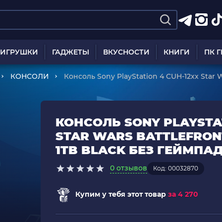
ИГРУШКИ
ГАДЖЕТЫ
ВКУСНОСТИ
КНИГИ
ПК 
КОНСОЛИ
Консоль Sony PlayStation 4 CUH-12хх Star W
1TB Black Без Геймпада Б/У
КОНСОЛЬ SONY PLAYSTAT
STAR WARS BATTLEFRONT
1TB BLACK БЕЗ ГЕЙМПАД
0 отзывов
Код: 00032870
Купим у тебя этот товар
за 4 270