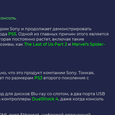
консоль.
ории Sony и продолжает демонстрировать
хода
PS5
. Одной из главных причин этого является
оторая постоянно растет, включая такие
юзивы, как
The Last of Us Part 2
и
Marvel's Spider-
но, что это продукт компании Sony. Тонкая,
ает по размерам
PS3
второго поколения с
для дисков Blu-ray со слотом, а два порта USB
ть контроллеры
DualShock 4
, даже когда консоль
DMI, порт Ethernet, цифровой оптический