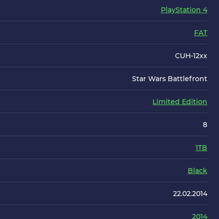
PlayStation 4
FAT
CUH-12хх
Star Wars Battlefront
Limited Edition
8
1TB
Black
22.02.2014
2014