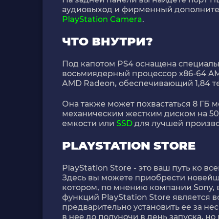
аудиовыход и фирменный дополните
PlayStation Camera
.
ЧТО ВНУТРИ?
Под капотом PS4 оснащена специаль
восьмиядерный процессор x86-64 AMD
AMD Radeon, обеспечивающий 1,84 т
Она также может похвастаться 8 ГБ
механическим жестким диском на 50
емкости или
SSD
для лучшей произво
PLAYSTATION STORE
PlayStation Store - это ваш путь ко в
Здесь вы можете приобрести новейши
котором, по мнению компании Sony, 
функций PlayStation Store является
предварительно установить ее за нес
в нее до полуночи в день запуска, но