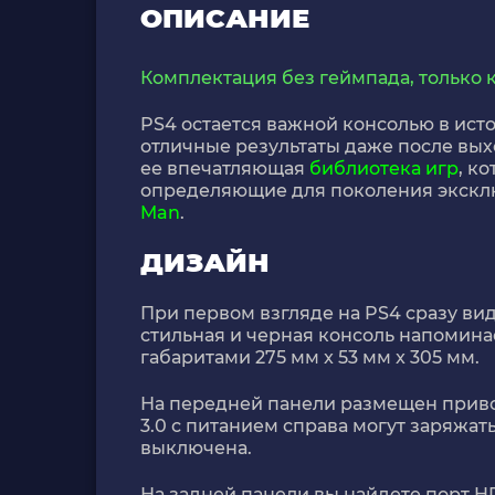
ОПИСАНИЕ
Комплектация без геймпада, только 
PS4 остается важной консолью в ист
отличные результаты даже после вы
ее впечатляющая
библиотека игр
, к
определяющие для поколения экскл
Man
.
ДИЗАЙН
При первом взгляде на PS4 сразу вид
стильная и черная консоль напомин
габаритами 275 мм x 53 мм x 305 мм.
На передней панели размещен привод 
3.0 с питанием справа могут заряжа
выключена.
На задней панели вы найдете порт H