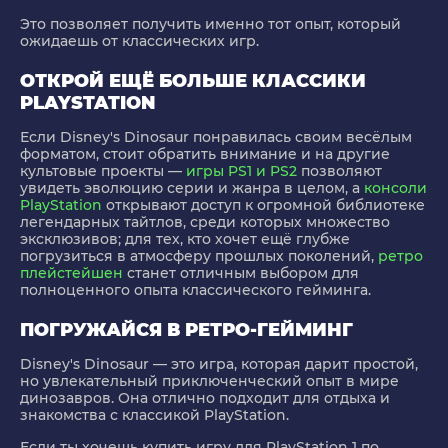
Это позволяет получить именно тот опыт, который
ожидаешь от классических игр.
ОТКРОЙ ЕЩЁ БОЛЬШЕ КЛАССИКИ
PLAYSTATION
Если Disney's Dinosaur понравилась своим весёлым
форматом, стоит обратить внимание и на другие
культовые проекты —
игры PS1 и PS2
позволяют
увидеть эволюцию серии и жанра в целом, а
консоли
PlayStation
открывают доступ к огромной библиотеке
легендарных тайтлов, среди которых множество
эксклюзивов; для тех, кто хочет ещё глубже
погрузиться в атмосферу прошлых поколений,
ретро
плейстейшен
станет отличным выбором для
полноценного опыта классического гейминга.
ПОГРУЖАЙСЯ В РЕТРО-ГЕЙМИНГ
Disney's Dinosaur — это игра, которая дарит простой,
но увлекательный приключенческий опыт в мире
динозавров. Она отлично подходит для отдыха и
знакомства с классикой PlayStation.
Если ты хочешь купить игру для PlayStation 1 по