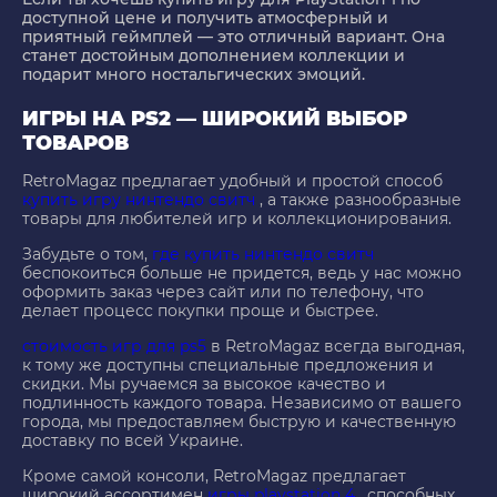
доступной цене и получить атмосферный и
приятный геймплей — это отличный вариант. Она
станет достойным дополнением коллекции и
подарит много ностальгических эмоций.
ИГРЫ НА PS2 — ШИРОКИЙ ВЫБОР
ТОВАРОВ
RetroMagaz предлагает удобный и простой способ
купить игру нинтендо свитч
, а также разнообразные
товары для любителей игр и коллекционирования.
Забудьте о том,
где купить нинтендо свитч
беспокоиться больше не придется, ведь у нас можно
оформить заказ через сайт или по телефону, что
делает процесс покупки проще и быстрее.
стоимость игр для ps5
в RetroMagaz всегда выгодная,
к тому же доступны специальные предложения и
скидки. Мы ручаемся за высокое качество и
подлинность каждого товара. Независимо от вашего
города, мы предоставляем быструю и качественную
доставку по всей Украине.
Кроме самой консоли, RetroMagaz предлагает
широкий ассортимен
игры playstation 4
, способных