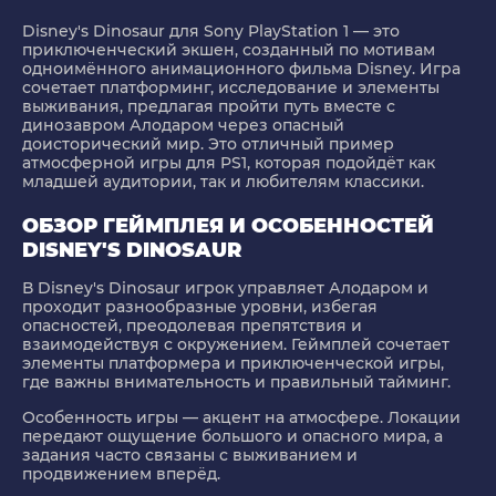
Disney's Dinosaur для Sony PlayStation 1 — это
приключенческий экшен, созданный по мотивам
одноимённого анимационного фильма Disney. Игра
сочетает платформинг, исследование и элементы
выживания, предлагая пройти путь вместе с
динозавром Алодаром через опасный
доисторический мир. Это отличный пример
атмосферной игры для PS1, которая подойдёт как
младшей аудитории, так и любителям классики.
ОБЗОР ГЕЙМПЛЕЯ И ОСОБЕННОСТЕЙ
DISNEY'S DINOSAUR
В Disney's Dinosaur игрок управляет Алодаром и
проходит разнообразные уровни, избегая
опасностей, преодолевая препятствия и
взаимодействуя с окружением. Геймплей сочетает
элементы платформера и приключенческой игры,
где важны внимательность и правильный тайминг.
Особенность игры — акцент на атмосфере. Локации
передают ощущение большого и опасного мира, а
задания часто связаны с выживанием и
продвижением вперёд.