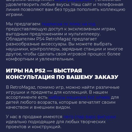
удовлетворить любые вкусы. Наш сайт и телефонная
линия позволяют вам без труда пополнять коллекцию
играми.
Мы предлагаем
подписка пс плюс на год
предоставляющую доступ к эксклюзивным играм,
выгодным предложениям и мультиплееру.
Обладателям PS4 RetroMagaz предлагает
разнообразные аксессуары. Вы можете выбрать
наушники, контроллеры, зарядные станции и многое
другое, чтобы сделать свой игровой процесс более
комфортным и увлекательным.
ИГРЫ НА PS2 — БЫСТРАЯ
КОНСУЛЬТАЦИЯ ПО ВАШЕМУ ЗАКАЗУ
В RetroMagaz, помимо игр, можно найти различные
игрушки и предметы для коллекций. В нашем
ассортименте есть
наборы машинок hot wheels
для
детей любого возраста, которые впечатлят своим
качеством и внешним видом.
У нас в продаже имеются
лего стар варс фигурки
идеально подходящие для любых творческих
проектов и конструкций.