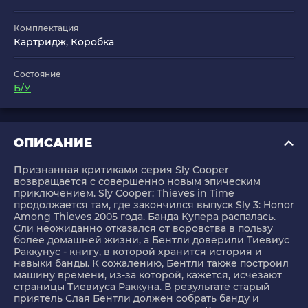
Комплектация
Картридж, Коробка
Состояние
Б/У
ОПИСАНИЕ
Признанная критиками серия Sly Cooper
возвращается с совершенно новым эпическим
приключением. Sly Cooper: Thieves in Time
продолжается там, где закончился выпуск Sly 3: Honor
Among Thieves 2005 года. Банда Купера распалась.
Сли неожиданно отказался от воровства в пользу
более домашней жизни, а Бентли доверили Тиевиус
Раккунус - книгу, в которой хранится история и
навыки банды. К сожалению, Бентли также построил
машину времени, из-за которой, кажется, исчезают
страницы Тиевиуса Раккуна. В результате старый
приятель Слая Бентли должен собрать банду и