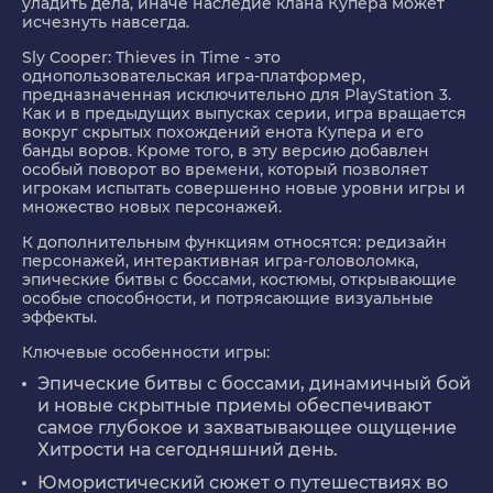
уладить дела, иначе наследие клана Купера может
исчезнуть навсегда.
Sly Cooper: Thieves in Time - это
однопользовательская игра-платформер,
предназначенная исключительно для PlayStation 3.
Как и в предыдущих выпусках серии, игра вращается
вокруг скрытых похождений енота Купера и его
банды воров. Кроме того, в эту версию добавлен
особый поворот во времени, который позволяет
игрокам испытать совершенно новые уровни игры и
множество новых персонажей.
К дополнительным функциям относятся: редизайн
персонажей, интерактивная игра-головоломка,
эпические битвы с боссами, костюмы, открывающие
особые способности, и потрясающие визуальные
эффекты.
Ключевые особенности игры:
Эпические битвы с боссами, динамичный бой
и новые скрытные приемы обеспечивают
самое глубокое и захватывающее ощущение
Хитрости на сегодняшний день.
Юмористический сюжет о путешествиях во