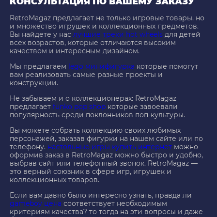
КОНСУЛЬТАЦИЯ ПО ВАШЕМУ ЗАКАЗУ
RetroMagaz предлагает не только игровые товары, но
и множество игрушек и коллекционных предметов.
Вы найдете у нас
лучшие треки hot wheels
для детей
всех возрастов, которые отличаются высоким
качеством и интересным дизайном.
Мы предлагаем
lego минифигурка
которые помогут
вам реализовать самые разные проекты и
конструкции.
Не забываем и о коллекционерах: RetroMagaz
предлагает
funko pop shop
которые завоевали
популярность среди поклонников поп-культуры.
Вы можете собрать коллекцию своих любимых
персонажей, заказав фигурки на нашем сайте или по
телефону.
настольные игры купить интернет
можно
оформив заказ в RetroMagaz можно быстро и удобно,
выбрав сайт или телефонный звонок. RetroMagaz —
это верный союзник в сфере игр, игрушек и
коллекционных товаров.
Если вам давно было интересно узнать, правда ли
gameboy цена
соответствует необходимым
критериям качества? то тогда на эти вопросы и даже