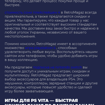
телефону, что делает процесс покупки проще и
быстрее.
стоимость сони плейстейшен 4
в RetroMagaz всегда
привлекательна, а также предлагаются скидки и
акции. Мы гарантируем, что каждый товар у нас
оригинальный и соответствует высоким стандартам
качества. Мы доставим ваш заказ быстро и надежно в
любой уголок Украины, независимо от вашего
местоположения.
Помимо консоли, RetroMagaz имеет в ассортименте
множество
игра playstation 4
, способных
удовлетворить любые вкусы. Воспользуйтесь нашим
сайтом или телефоном, чтобы удобно добавить игры
в вашу коллекцию.
Мы предлагаем
подписка на nintendo switch
вы
получите доступ к уникальным играм, скидкам и
мультиплееру. RetroMagaz предлагает широкий
выбор аксессуаров для владельцев PS4. Это
наушники, контроллеры, зарядные станции и другие
аксессуары, которые повысят удобство и сделают
игру более захватывающей.
ИГРЫ ДЛЯ PS VITA — БЫСТРАЯ