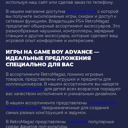
используя наш сайт или сделав заказ по телефону.
В нашем магазине доступна
подписки пс 5
с которой
вы получите эксклюзивные игры, скидки и доступ к
сетевым функциям. Владельцам PS4 RetroMagaz
предлагает обширный ассортимент аксессуаров. Это
разнообразные наушники, контроллеры, зарядные
станции и другие аксессуары, которые сделают ваш
игровой опыт комфортнее и интереснее.
ИГРЫ НА GAME BOY ADVANCE —
ИДЕАЛЬНЫЕ ПРЕДЛОЖЕНИЯ
СПЕЦИАЛЬНО ДЛЯ ВАС
В ассортименте RetroMagaz, помимо игровых
товаров, представлены игрушки и предметы для
коллекционеров. В нашем ассортименте вы найдете
hot wheels дорога
для детей всех возрастов порадуют
вас качеством исполнения и уникальным дизайном.
В нашем ассортименте представлены
игрушки лего
звёздные войны
предназначенные для создания
самых разных конструкций и задумок.
В RetroMagaz представлены
pop funko
популярные
среди фанатов поп-культуры.