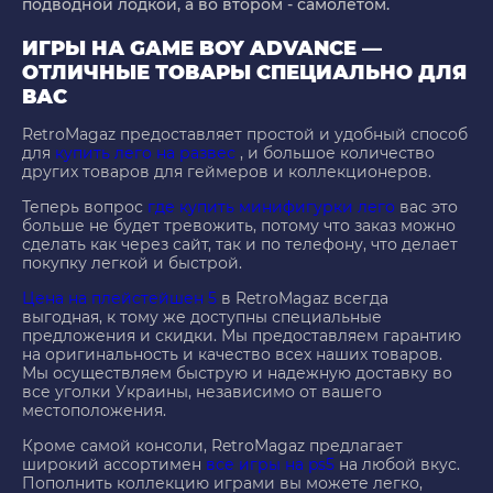
подводной лодкой, а во втором - самолетом.
ИГРЫ НА GAME BOY ADVANCE —
ОТЛИЧНЫЕ ТОВАРЫ СПЕЦИАЛЬНО ДЛЯ
ВАС
RetroMagaz предоставляет простой и удобный способ
для
купить лего на развес
, и большое количество
других товаров для геймеров и коллекционеров.
Теперь вопрос
где купить минифигурки лего
вас это
больше не будет тревожить, потому что заказ можно
сделать как через сайт, так и по телефону, что делает
покупку легкой и быстрой.
Цена на плейстейшен 5
в RetroMagaz всегда
выгодная, к тому же доступны специальные
предложения и скидки. Мы предоставляем гарантию
на оригинальность и качество всех наших товаров.
Мы осуществляем быструю и надежную доставку во
все уголки Украины, независимо от вашего
местоположения.
Кроме самой консоли, RetroMagaz предлагает
широкий ассортимен
все игры на ps5
на любой вкус.
Пополнить коллекцию играми вы можете легко,