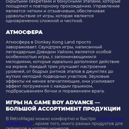
скрытыми секретами и бонусными этапами, которые
поощряют к повторному прохождению. Управление
является четким и отзывчивым, обеспечивая
удовольствие от игры, которая является
одновременно сложной и честной.
АТМОСФЕРА
Атмосфера в Donkey Kong Land просто
завораживает. Саундтрек игры, написанный
легендарным Дэвидом Уайзом, является особой
особенностью игры, с запоминающимися
мелодиями, которые идеально дополняют действие
на экране. Каждый трек улучшает настроение
уровней, от бодрых ритмов этапов в джунглях до
жутких мелодий подводных участков. Звуковые
эффекты не менее впечатляющие, они усиливают
эффект погружения с каждым прыжком,
подбрасыванием бочки и поражением врага.
ИГРЫ НА GAME BOY ADVANCE —
БОЛЬШОЙ АССОРТИМЕНТ ПРОДУКЦИИ
В RetroMagaz можно комфортно и быстро
купить игры
для xbox one
, кроме того, много разных продуктов для
геймеров и коллекционеров.