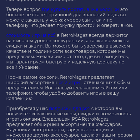
Теперь вопрос
где купить портативные колонки
это
больше не станет причиной для волнений, ведь вы
можете заказать у нас как через сайт, так и по
телефону, что делает покупку простой и оперативной.
стоимость игр на пс5
в RetroMagaz всегда держится
на высоком уровне конкуренции, а также возможны
скидки и акции. Вы можете быть уверены в высоком
качестве и подлинности всех товаров, которые мы
предлагаем. Независимо от того, где вы находитесь,
мы гарантируем быструю и надежную доставку по
всей Украине.
Кроме самой консоли, RetroMagaz предлагает
широкий ассортимен
ps 2 игры
, отвечающих любым
предпочтениям. Воспользуйтесь нашим сайтом или
телефоном, чтобы удобно добавить игры в вашу
коллекцию.
Приобретая у нас
подписки для ps4
с которой вы
получите эксклюзивные игры, скидки и возможность
играть онлайн. Владельцам PS4 RetroMagaz
предлагает обширный ассортимент аксессуаров.
Наушники, контроллеры, зарядные станции и
множество других аксессуаров сделают ваш игровой