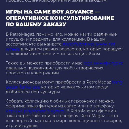
процесс более комфортным и захватывающим.
ИГРЫ НА GAME BOY ADVANCE —
ОПЕРАТИВНОЕ КОНСУЛЬТИРОВАНИЕ
ПО ВАШЕМУ ЗАКАЗУ
В RetroMagaz, помимо игр, можно найти различные
игрушки и предметы для коллекций. В нашем
ассортименте вы найдете
дорога для машинок hot
wheels
для детей разных возрастов, которые порадуют
надежным качеством и стильным дизайном.
Также вы можете приобрести у нас
lego минифигурка
идеально подходящие для любых творческих
проектов и конструкций.
Коллекционеры могут приобрести в RetroMagaz
harry
potter funko pop
которые являются хитом среди
любителей поп-культуры.
Собрать коллекцию любимых персонажей можно,
оформив заказ фигурок на сайте или по телефону.
игры на playstation 5 купить
В RetroMagaz оформив
заказ через сайт или по телефону. RetroMagaz — это
ваш верный партнер в мире коллекционных товаров,
игр и игрушек.