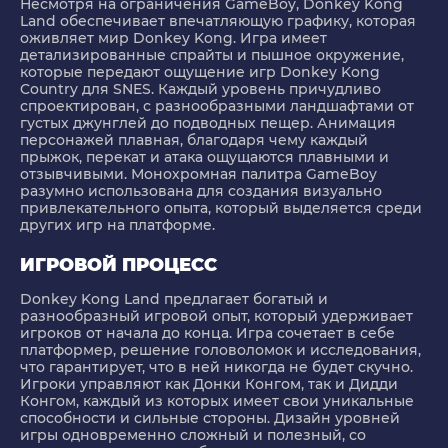
Несмотря на ограничения GameBoy, Donkey Kong
Land обеспечивает впечатляющую графику, которая
оживляет мир Donkey Kong. Игра имеет
детализированные спрайты и пышное окружение,
которые передают ощущение игр Donkey Kong
Country для SNES. Каждый уровень причудливо
спроектирован, с разнообразными ландшафтами от
густых джунглей до подводных пещер. Анимация
персонажей плавная, благодаря чему каждый
прыжок, перекат и атака ощущаются плавными и
отзывчивыми. Монохромная палитра GameBoy
разумно использована для создания визуально
привлекательного опыта, который выделяется среди
других игр на платформе.
ИГРОВОЙ ПРОЦЕСС
Donkey Kong Land предлагает богатый и
разнообразный игровой опыт, который удерживает
игроков от начала до конца. Игра сочетает в себе
платформер, решение головоломок и исследования,
что гарантирует, что в ней никогда не будет скучно.
Игроки управляют как Донки Конгом, так и Дидди
Конгом, каждый из которых имеет свои уникальные
способности и сильные стороны. Дизайн уровней
игры одновременно сложный и полезный, со