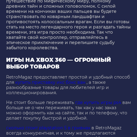
путешествие по мифическому миру, полному
древних тайн и сложных головоломок. С силой
времени на кончиках ваших пальцев вы будете
странствовать по коварным ландшафтам и
противостоять колоссальным врагам. Если вы готовы
стать на место легендарного героя и разгадать тайны
времени, эта игра просто необходима. Так что
хватайте свой контроллер, отправляйтесь в
эпическое приключение и перепишите судьбу
забытого королевства.
ИГРЫ НА XBOX 360 — ОГРОМНЫЙ
ВЫБОР ТОВАРОВ
RetroMagaz предоставляет простой и удобный способ
для
купить приставку икс бокс ван
, а также
разнообразные товары для любителей игр и
коллекционирования.
Не стоит больше переживать
где купить игры ps4
вам
больше не о чем переживать, так как у нас заказ
можно оформить как на сайте, так и по телефону, что
делает покупку быстрой и удобной.
сколько стоит playstation 5 в гривнах
в RetroMagaz
всегда конкурентная, и к тому же предлагаются