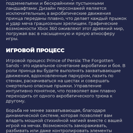
подземельями и бескрайними пустынными
ландшафтами. Дизайн персонажей является
исключительным, а акробатические движения
принца переданы плавно, что делает каждый прыжок
и удар меча грациозным зрелищем. Графические
возможности Xbox 360 оживляют этот древний мир,
погружая вас в насыщенную и яркую атмосферу
игры.
ИГРОВОЙ ПРОЦЕСС
Игровой процесс Prince of Persia: The Forgotten
Sands - это идеальное сочетание акробатики и боя. В
роли принца вы будете выполнять захватывающие
движения, вдохновленные паркуром, лазить по
стенам, раскачиваться на шестах и совершать
смертельно опасные прыжки. Управление
интуитивно понятное, что позволяет вам плавно
переходить от одного акробатического трюка к
другому.
Борьба не менее захватывающая, благодаря
динамической системе, которая позволяет вам
владеть мощной стихийной магией вместе с вашей
игрой на мечах. Возможность замораживать,
разбивать или даже контролировать элементы