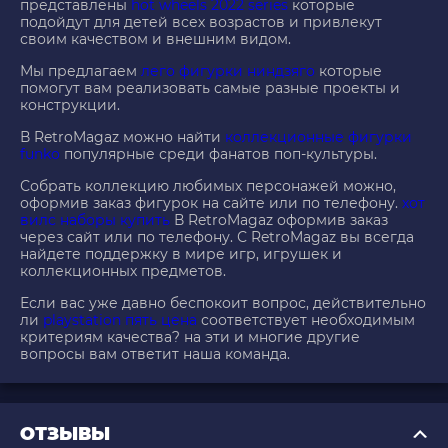
представлены
hot wheels 2022 series
которые
подойдут для детей всех возрастов и привлекут
своим качеством и внешним видом.
Мы предлагаем
лего фигурки ниндзяго
которые
помогут вам реализовать самые разные проекты и
конструкции.
В RetroMagaz можно найти
коллекционные фигурки
funko
популярные среди фанатов поп-культуры.
Собрать коллекцию любимых персонажей можно,
оформив заказ фигурок на сайте или по телефону.
хот
вилс наборы купить
В RetroMagaz оформив заказ
через сайт или по телефону. С RetroMagaz вы всегда
найдете поддержку в мире игр, игрушек и
коллекционных предметов.
Если вас уже давно беспокоит вопрос, действительно
ли
playstation пять цена
соответствует необходимым
критериям качества? на эти и многие другие
вопросы вам ответит наша команда.
ОТЗЫВЫ