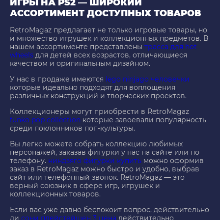
ИГРЫ НА PS2 — ШИРОКИЙ
АССОРТИМЕНТ ДОСТУПНЫХ ТОВАРОВ
RetroMagaz предлагает не только игровые товары, но
и множество игрушек и коллекционных предметов. В
нашем ассортименте представлены
трасса для hot
wheels
для детей всех возрастов, отличающиеся
качеством и оригинальным дизайном.
У нас в продаже имеются
lego ninjago человечки
которые идеально подходят для воплощения
различных конструкций и творческих проектов.
Коллекционеры могут приобрести в RetroMagaz
funko pop collection
которые завоевали популярность
среди поклонников поп-культуры.
Вы легко можете собрать коллекцию любимых
персонажей, заказав фигурки у нас на сайте или по
телефону.
ниндзяго фигурки купить
можно оформив
заказ в RetroMagaz можно быстро и удобно, выбрав
сайт или телефонный звонок. RetroMagaz — это
верный союзник в сфере игр, игрушек и
коллекционных товаров.
Если вас уже давно беспокоит вопрос, действительно
ли
сони плейстейшен 3 цена
действительно