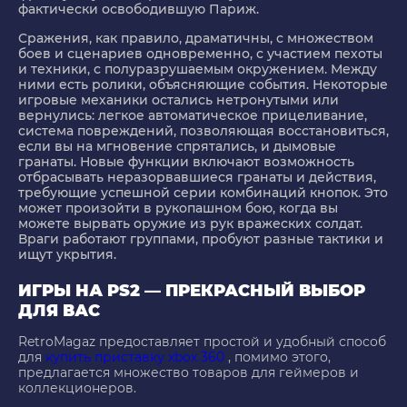
фактически освободившую Париж.
Сражения, как правило, драматичны, с множеством
боев и сценариев одновременно, с участием пехоты
и техники, с полуразрушаемым окружением. Между
ними есть ролики, объясняющие события. Некоторые
игровые механики остались нетронутыми или
вернулись: легкое автоматическое прицеливание,
система повреждений, позволяющая восстановиться,
если вы на мгновение спрятались, и дымовые
гранаты. Новые функции включают возможность
отбрасывать неразорвавшиеся гранаты и действия,
требующие успешной серии комбинаций кнопок. Это
может произойти в рукопашном бою, когда вы
можете вырвать оружие из рук вражеских солдат.
Враги работают группами, пробуют разные тактики и
ищут укрытия.
ИГРЫ НА PS2 — ПРЕКРАСНЫЙ ВЫБОР
ДЛЯ ВАС
RetroMagaz предоставляет простой и удобный способ
для
купить приставку xbox 360
, помимо этого,
предлагается множество товаров для геймеров и
коллекционеров.