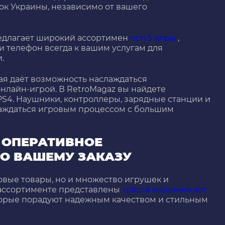
ок Украины, независимо от вашего
редлагает широкий ассортимен
псп 5 игры
,
и телефон всегда к вашим услугам для
.
ая даёт возможность наслаждаться
нлайн-игрой. В RetroMagaz вы найдете
PS4. Наушники, контроллеры, зарядные станции и
лаждаться игровым процессом с большим
 ОПЕРАТИВНОЕ
О ВАШЕМУ ЗАКАЗУ
овые товары, но и множество игрушек и
ассортименте представлены
трасса машинки хот
оторые порадуют надежным качеством и стильным