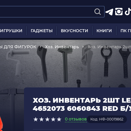
ИГРУШКИ
ГАДЖЕТЫ
ВКУСНОСТИ
КНИГИ
ПК 
Ы ДЛЯ ФИГУРОК
Хоз. Инвентарь
Хоз. Инвентарь 2шт
6060843 Red Б/У
ХОЗ. ИНВЕНТАРЬ 2ШТ L
4652073 6060843 RED Б/
0 отзывов
Код: НФ-00019862