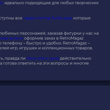
рс
идеально подходящие для любых творческих
оступны все
гарри поттер funko pop
которые
любимых персонажей, заказав фигурки у нас на
нки купить
оформив заказ в RetroMagaz
о телефону – быстро и удобно. RetroMagaz –
лей игр, игрушек и коллекционных товаров.
ь, правда ли
xbox one x цена
действительно
а готова ответить на эти вопросы и многие