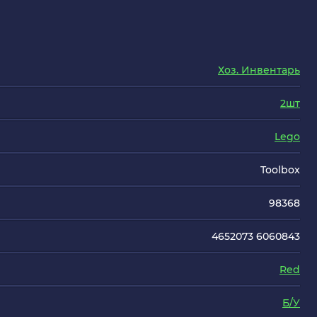
Хоз. Инвентарь
2шт
Lego
Toolbox
98368
4652073 6060843
Red
Б/У