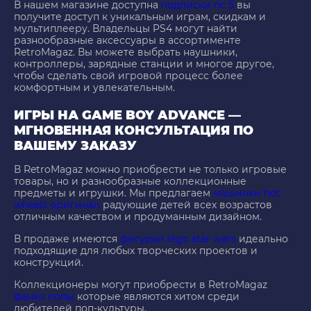
В нашем магазине доступна
подписки пс 5
вы
получите доступ к уникальным играм, скидкам и
мультиплееру. Владельцы PS4 могут найти
разнообразные аксессуары в ассортименте
RetroMagaz. Вы можете выбрать наушники,
контроллеры, зарядные станции и многое другое,
чтобы сделать свой игровой процесс более
комфортным и увлекательным.
ИГРЫ НА GAME BOY ADVANCE —
МГНОВЕННАЯ КОНСУЛЬТАЦИЯ ПО
ВАШЕМУ ЗАКАЗУ
В RetroMagaz можно приобрести не только игровые
товары, но и разнообразные коллекционные
предметы и игрушки. Мы предлагаем
машинки hot
wheels оригинал
радующие детей всех возрастов
отличным качеством и продуманным дизайном.
В продаже имеются
фигурки lego star wars
идеально
подходящие для любых творческих проектов и
конструкций.
Коллекционеры могут приобрести в RetroMagaz
фанко попы
которые являются хитом среди
любителей поп-культуры.