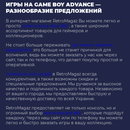
ИГРЫ НА GAME BOY ADVANCE —
РАЗНООБРАЗИЕ ПРЕДЛОЖЕНИЙ
В интернет-магазине RetroMagaz Вы можете легко и
просто
купить игры xbox 360
, а также широкий
ассортимент товаров для геймеров и
коллекционеров.
Не стоит больше переживать
где можно заказать
playstation 5
это больше не станет причиной для
волнений, ведь вы можете заказать у нас как через
сайт, так и по телефону, что делает покупку простой и
оперативной.
стоимость игр на ps5
в RetroMagaz всегда
конкурентная, а также возможны скидки и
специальные предложения. Мы ручаемся за высокое
качество и подлинность каждого товара. Независимо
от вашего города, мы предоставляем быструю и
качественную доставку по всей Украине.
RetroMagaz предоставляет не только консоль, но и
огромный выбор
все игры для ps5
, которые подойдут
каждому. Через наш сайт или по телефону вы можете
легко и быстро заказать игры в вашу коллекцию.