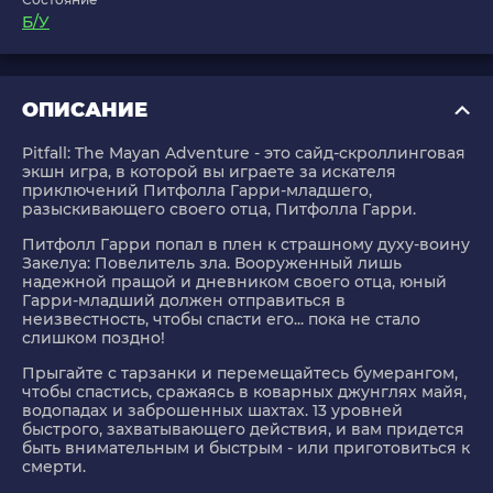
Б/У
ОПИСАНИЕ
Pitfall: The Mayan Adventure - это сайд-скроллинговая
экшн игра, в которой вы играете за искателя
приключений Питфолла Гарри-младшего,
разыскивающего своего отца, Питфолла Гарри.
Питфолл Гарри попал в плен к страшному духу-воину
Закелуа: Повелитель зла. Вооруженный лишь
надежной пращой и дневником своего отца, юный
Гарри-младший должен отправиться в
неизвестность, чтобы спасти его... пока не стало
слишком поздно!
Прыгайте с тарзанки и перемещайтесь бумерангом,
чтобы спастись, сражаясь в коварных джунглях майя,
водопадах и заброшенных шахтах. 13 уровней
быстрого, захватывающего действия, и вам придется
быть внимательным и быстрым - или приготовиться к
смерти.