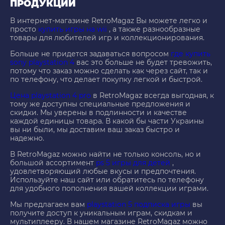
ПРОДУКЦИИ
В интернет-магазине RetroMagaz Вы можете легко и
просто
купить игры на wii
, а также разнообразные
товары для любителей игр и коллекционирования.
Больше не придется задаваться вопросом
где купить
sony playstation 4
вас это больше не будет тревожить,
потому что заказ можно сделать как через сайт, так и
по телефону, что делает покупку легкой и быстрой.
Цена playstation 4 pro
в RetroMagaz всегда выгодная, к
тому же доступны специальные предложения и
скидки. Мы уверены в подлинности и качестве
каждой единицы товара. В какой бы части Украины
вы ни были, мы доставим ваш заказ быстро и
надежно.
В RetroMagaz можно найти не только консоль, но и
большой ассортимент
ps 5 игры для детей
,
удовлетворяющий любые вкусы и предпочтения.
Используйте наш сайт или обратитесь по телефону
для удобного пополнения вашей коллекции играми.
Мы предлагаем вам
playstation 5 подписка игры
вы
получите доступ к уникальным играм, скидкам и
мультиплееру. В нашем магазине RetroMagaz можно