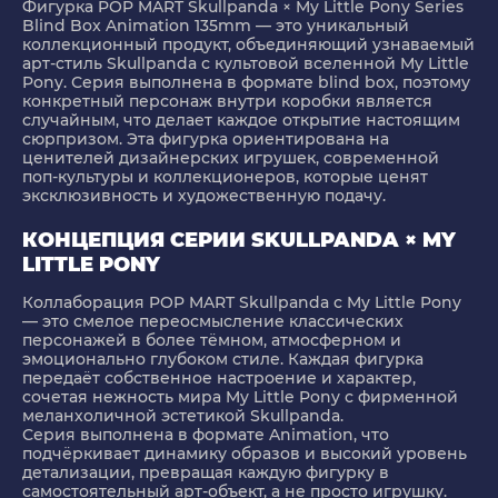
Фигурка POP MART Skullpanda × My Little Pony Series
Blind Box Animation 135mm
— это уникальный
коллекционный продукт, объединяющий узнаваемый
арт-стиль Skullpanda с культовой вселенной My Little
Pony. Серия выполнена в формате blind box, поэтому
конкретный персонаж внутри коробки является
случайным, что делает каждое открытие настоящим
сюрпризом. Эта фигурка ориентирована на
ценителей дизайнерских игрушек, современной
поп-культуры и коллекционеров, которые ценят
эксклюзивность и художественную подачу.
КОНЦЕПЦИЯ СЕРИИ SKULLPANDA × MY
LITTLE PONY
Коллаборация POP MART Skullpanda с My Little Pony
— это смелое переосмысление классических
персонажей в более тёмном, атмосферном и
эмоционально глубоком стиле. Каждая фигурка
передаёт собственное настроение и характер,
сочетая нежность мира My Little Pony с фирменной
меланхоличной эстетикой Skullpanda.
Серия выполнена в формате Animation, что
подчёркивает динамику образов и высокий уровень
детализации, превращая каждую фигурку в
самостоятельный арт-объект, а не просто игрушку.