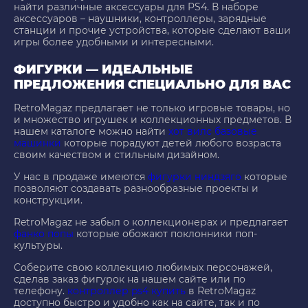
найти различные аксессуары для PS4. В наборе
аксессуаров – наушники, контроллеры, зарядные
станции и прочие устройства, которые сделают ваши
игры более удобными и интересными.
ФИГУРКИ — ИДЕАЛЬНЫЕ
ПРЕДЛОЖЕНИЯ СПЕЦИАЛЬНО ДЛЯ ВАС
RetroMagaz предлагает не только игровые товары, но
и множество игрушек и коллекционных предметов. В
нашем каталоге можно найти
хот вилс базовые
машинки
которые порадуют детей любого возраста
своим качеством и стильным дизайном.
У нас в продаже имеются
фигурки ниндзяго
которые
позволяют создавать разнообразные проекты и
конструкции.
RetroMagaz не забыл о коллекционерах и предлагает
фанко попы
которые обожают поклонники поп-
культуры.
Соберите свою коллекцию любимых персонажей,
сделав заказ фигурок на нашем сайте или по
телефону.
контроллер ps4 купить
в RetroMagaz
доступно быстро и удобно как на сайте, так и по