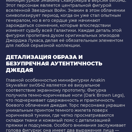
минифигуркой Энакина Скайуокера в версии sw0542.
Этот персонаж является центральной фигурой
вселенной Звездных Войн. Энакин в этом облачении
символизирует период, когда он уже стал опытным
генералом, но в его сердце уже начинают
зарождаться сомнения, которые впоследствии
изменят судьбу всей Галактики. Каждая деталь этой
фигурки пропитана духом оригинальных эпизодов
Джорджа Лукаса, делая её обязательным элементом
для любой серьезной коллекции.
ДЕТАЛИЗАЦИЯ ОБРАЗА И
БЕЗУПРЕЧНАЯ АУТЕНТИЧНОСТЬ
ДЖЕДАЯ
Главной особенностью минифигурки Anakin
Skywalker sw0542 является её визуальное
соответствие экранному прототипу. Фигурка
получила темно-коричневые ноги (Dark Brown Legs),
что подчеркивает сдержанность и практичность
боевого облачения джедая. Торс персонажа украшен
уникальным принтом темного жилета поверх
коричневой туники, где четко просматриваются
складки ткани и кожаный пояс с детализацией
пряжки и подсумков. Особого внимания заслуживает
голова фигурки: она имеет два выражения лица —