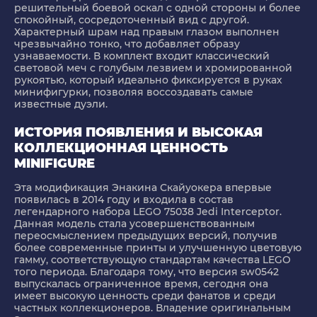
решительный боевой оскал с одной стороны и более
спокойный, сосредоточенный вид с другой.
Характерный шрам над правым глазом выполнен
чрезвычайно тонко, что добавляет образу
узнаваемости. В комплект входит классический
световой меч с голубым лезвием и хромированной
рукоятью, который идеально фиксируется в руках
минифигурки, позволяя воссоздавать самые
известные дуэли.
ИСТОРИЯ ПОЯВЛЕНИЯ И ВЫСОКАЯ
КОЛЛЕКЦИОННАЯ ЦЕННОСТЬ
MINIFIGURE
Эта модификация Энакина Скайуокера впервые
появилась в 2014 году и входила в состав
легендарного набора LEGO 75038 Jedi Interceptor.
Данная модель стала усовершенствованным
переосмыслением предыдущих версий, получив
более современные принты и улучшенную цветовую
гамму, соответствующую стандартам качества LEGO
того периода. Благодаря тому, что версия sw0542
выпускалась ограниченное время, сегодня она
имеет высокую ценность среди фанатов и среди
частных коллекционеров. Владение оригинальным