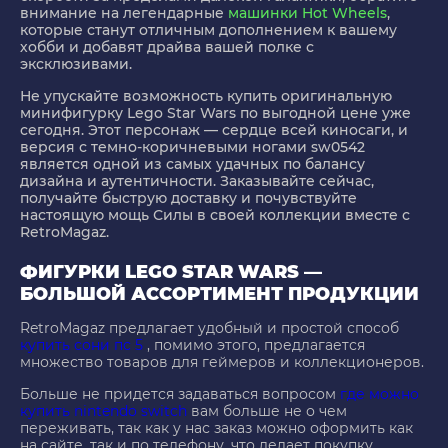
внимание на легендарные
машинки Hot Wheels
,
которые станут отличным дополнением к вашему
хобби и добавят драйва вашей полке с
эксклюзивами.
Не упускайте возможность купить оригинальную
минифигурку Lego Star Wars по выгодной цене уже
сегодня. Этот персонаж — сердце всей киносаги, и
версия с темно-коричневыми ногами sw0542
является одной из самых удачных по балансу
дизайна и аутентичности. Заказывайте сейчас,
получайте быструю доставку и почувствуйте
настоящую мощь Силы в своей коллекции вместе с
RetroMagaz.
ФИГУРКИ LEGO STAR WARS —
БОЛЬШОЙ АССОРТИМЕНТ ПРОДУКЦИИ
RetroMagaz предлагает удобный и простой способ
купить сони пс 5
, помимо этого, предлагается
множество товаров для геймеров и коллекционеров.
Больше не придется задаваться вопросом
где можно
купить nintendo switch
вам больше не о чем
переживать, так как у нас заказ можно оформить как
на сайте, так и по телефону, что делает покупку