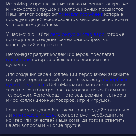
RetroMagaz предлагает не только игровые товары, но
и множество игрушек и коллекционных предметов.
Наш каталог содержит
трек для hot wheels
которые
порадуют детей всех возрастов высоким качеством и
уникальным дизайном.
У нас можно найти
лего фигурки стар варс
которые
подходят для создания самых разнообразных
конструкций и проектов.
RetroMagaz радует коллекционеров, предлагая
фанкопопи
которые обожают поклонники поп-
культуры.
Для создания своей коллекции персонажей закажите
фигурки через наш сайт или по телефону.
повербанк
купить недорого
в RetroMagaz вы сможете оформив
заказ легко и быстро, воспользовавшись сайтом или
телефоном. RetroMagaz — это ваш верный партнер в
мире коллекционных товаров, игр и игрушек.
Если вас уже давно беспокоит вопрос, действительно
ли
нинтендо вии цена
соответствует необходимым
критериям качества? наша команда готова ответить
на эти вопросы и многие другие.