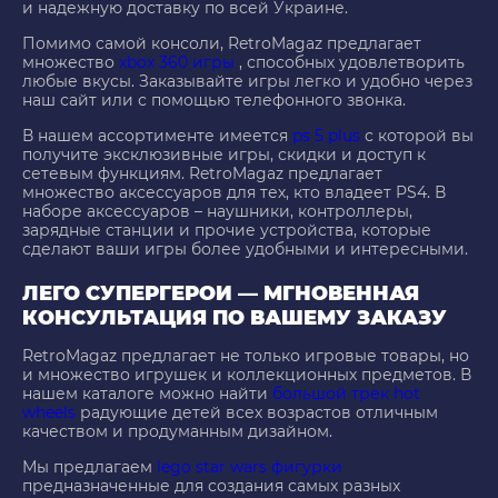
и надежную доставку по всей Украине.
Помимо самой консоли, RetroMagaz предлагает
множество
xbox 360 игры
, способных удовлетворить
любые вкусы. Заказывайте игры легко и удобно через
наш сайт или с помощью телефонного звонка.
В нашем ассортименте имеется
ps 5 plus
с которой вы
получите эксклюзивные игры, скидки и доступ к
сетевым функциям. RetroMagaz предлагает
множество аксессуаров для тех, кто владеет PS4. В
наборе аксессуаров – наушники, контроллеры,
зарядные станции и прочие устройства, которые
сделают ваши игры более удобными и интересными.
ЛЕГО СУПЕРГЕРОИ — МГНОВЕННАЯ
КОНСУЛЬТАЦИЯ ПО ВАШЕМУ ЗАКАЗУ
RetroMagaz предлагает не только игровые товары, но
и множество игрушек и коллекционных предметов. В
нашем каталоге можно найти
большой трек hot
wheels
радующие детей всех возрастов отличным
качеством и продуманным дизайном.
Мы предлагаем
lego star wars фигурки
предназначенные для создания самых разных