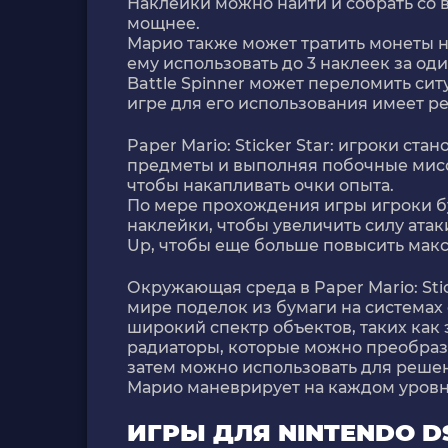
Наклейки можно найти и собрать со в
мощнее.
Марио также может тратить монеты на
ему использовать до 3 наклеек за од
Battle Spinner может переломить сит
игре для его использования имеет 
Paper Mario: Sticker Star: игроки ст
предметы и выполняя побочные мисси
чтобы накапливать очки опыта.
По мере прохождения игры игроки б
наклейки, чтобы увеличить силу атак
Up, чтобы еще больше повысить мак
Окружающая среда в Paper Mario: Sti
мире поделок из бумаги на системах
широкий спектр объектов, таких как
радиаторы, которые можно преобразо
затем можно использовать для решен
Марио маневрирует на каждом уровн
ИГРЫ ДЛЯ NINTENDO D