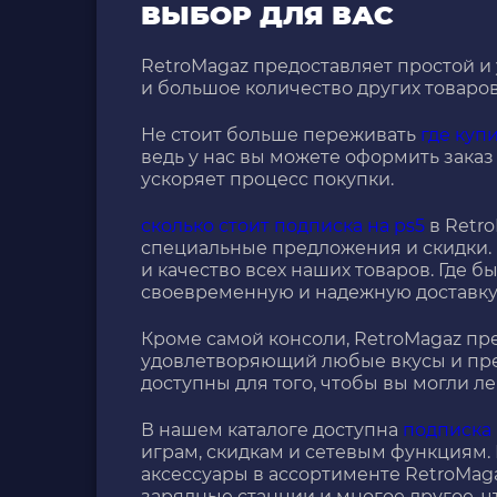
ВЫБОР ДЛЯ ВАС
RetroMagaz предоставляет простой и
и большое количество других товаро
Не стоит больше переживать
где куп
ведь у нас вы можете оформить заказ к
ускоряет процесс покупки.
сколько стоит подписка на ps5
в Retro
специальные предложения и скидки.
и качество всех наших товаров. Где б
своевременную и надежную доставку 
Кроме самой консоли, RetroMagaz п
удовлетворяющий любые вкусы и пре
доступны для того, чтобы вы могли л
В нашем каталоге доступна
подписка 
играм, скидкам и сетевым функциям.
аксессуары в ассортименте RetroMaga
зарядные станции и многое другое, ч