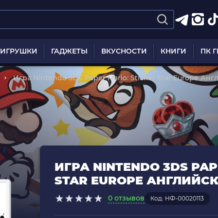
ИГРУШКИ
ГАДЖЕТЫ
ВКУСНОСТИ
КНИГИ
ПК 
Игра Nintendo 3DS Paper Mario: Sticker Star Europe Ан
ИГРА NINTENDO 3DS PAP
STAR EUROPE АНГЛИЙСК
0 отзывов
Код: НФ-00020113