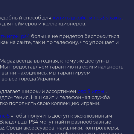
 удобный способ для
купить джойстик ps3 sixaxis
,
в для геймеров и коллекционеров.
ить игры ps4
больше не придется беспокоиться,
ак на сайте, так и по телефону, что упрощает и
Magaz всегда выгодная, к тому же доступны
 Мы предоставляем гарантию на оригинальность
ы вы ни находились, мы гарантируем
во все города Украины.
редлагает широкий ассортимен
psp 5 игры
,
дпочтения. Наш сайт и телефонная служба
егко пополнять свою коллекцию играми.
пс 5
чтобы получить доступ к эксклюзивным
 Владельцы PS4 могут найти разнообразные
z. Среди аксессуаров: наушники, контроллеры,
то сделает ваши игры комфортнее и интереснее.