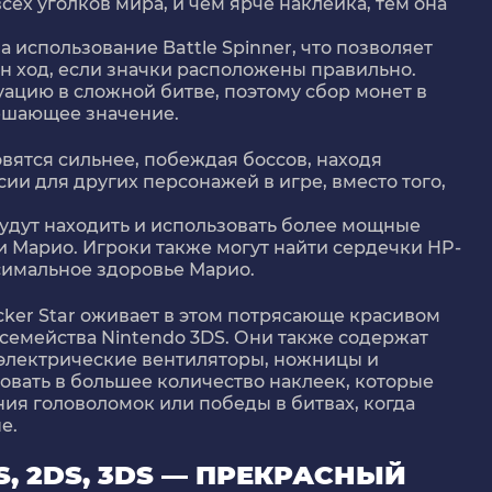
сех уголков мира, и чем ярче наклейка, тем она
 использование Battle Spinner, что позволяет
ин ход, если значки расположены правильно.
уацию в сложной битве, поэтому сбор монет в
решающее значение.
ановятся сильнее, побеждая боссов, находя
и для других персонажей в игре, вместо того,
удут находить и использовать более мощные
и Марио. Игроки также могут найти сердечки HP-
симальное здоровье Марио.
cker Star оживает в этом потрясающе красивом
 семейства Nintendo 3DS. Они также содержат
 электрические вентиляторы, ножницы и
вать в большее количество наклеек, которые
ия головоломок или победы в битвах, когда
е.
S, 2DS, 3DS — ПРЕКРАСНЫЙ