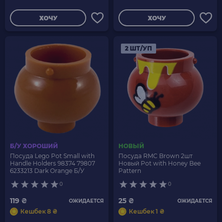
ХОЧУ
ХОЧУ
2 ШТ/УП
Б/У ХОРОШИЙ
НОВЫЙ
Посуда Lego Pot Small with
Посуда RMC Brown 2шт
Handle Holders 98374 79807
Новый Pot with Honey Bee
6233213 Dark Orange Б/У
Pattern
0
0
119 ₴
25 ₴
ОЖИДАЕТСЯ
ОЖИДАЕТСЯ
Кешбек 8 ₴
Кешбек 1 ₴