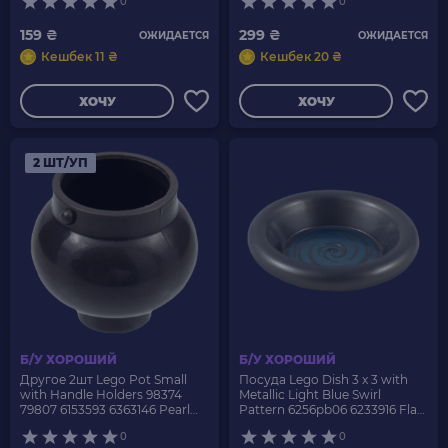
0
0
159 ₴
299 ₴
ОЖИДАЕТСЯ
ОЖИДАЕТСЯ
Кешбек 11 ₴
Кешбек 20 ₴
ХОЧУ
ХОЧУ
2 ШТ/УП
Б/У ХОРОШИЙ
Б/У ХОРОШИЙ
Другое 2шт Lego Pot Small
Посуда Lego Dish 3 x 3 with
with Handle Holders 98374
Metallic Light Blue Swirl
79807 6153593 6363146 Pearl
Pattern 6256pb06 6233916 Flat
Dark Grey Б/У
Silver Б/У
0
0