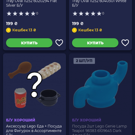
Tray Oval 11252 6020294 Flat
Tray Oval 11252 6040501 White
Silver Б/У
Б/У
0
0
199 ₴
199 ₴
Кешбек 13 ₴
Кешбек 13 ₴
КУПИТЬ
КУПИТЬ
2 ШТ/УП
Б/У ХОРОШИЙ
Б/У ХОРОШИЙ
Аксессуар Lego Еда + Посуда
Посуда 2шт Lego Genie Lamp
для Фигурок в Ассортименте
Teapot 98383 6109645 Dark