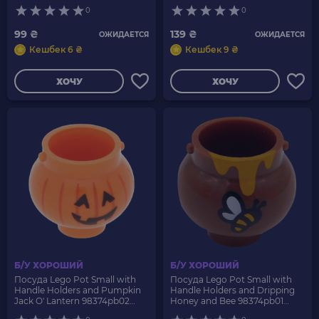
6160949 Orange Б/У
0
0
99 ₴
139 ₴
ОЖИДАЕТСЯ
ОЖИДАЕТСЯ
Кешбек 6 ₴
Кешбек 9 ₴
ХОЧУ
ХОЧУ
Б/У ХОРОШИЙ
Б/У ХОРОШИЙ
Посуда Lego Pot Small with
Посуда Lego Pot Small with
Handle Holders and Pumpkin
Handle Holders and Dripping
Jack O' Lantern 98374pb02
Honey and Bee 98374pb01
6122120 Orange Б/У
6037730 Reddish Brown Б/У