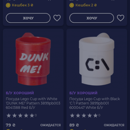
Кешбек 3 ₴
Кешбек 2 ₴
ХОЧУ
ХОЧУ
Б/У ХОРОШИЙ
Б/У ХОРОШИЙ
Посуда Lego Cup with White
Посуда Lego Cup with Black
'DUNK ME!' Pattern 3899pb003
'C:\' Pattern 3899pb001
6041388 Red Б/У
6000447 White Б/У
0
0
79 ₴
89 ₴
ОЖИДАЕТСЯ
ОЖИДАЕТСЯ