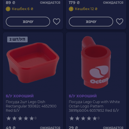
89 ₴
179 ₴
ОЖИДАЕТСЯ
ОЖИДАЕТСЯ
Кешбек 6 ₴
Кешбек 12 ₴
ХОЧУ
ХОЧУ
2 ШТ/УП
Б/У ХОРОШИЙ
Б/У ХОРОШИЙ
Посуда 2шт Lego Dish
Посуда Lego Cup with White
Rectangular 93082c 4652900
Octan Logo Pattern
Red Б/У
3899pb004 6057852 Red Б/У
0
0
49 ₴
29 ₴
ОЖИДАЕТСЯ
ОЖИДАЕТСЯ