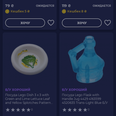
79 ₴
119 ₴
ОЖИДАЕТСЯ
ОЖИДАЕТСЯ
Кешбек 5 ₴
Кешбек 8 ₴
ХОЧУ
ХОЧУ
Б/У ХОРОШИЙ
Б/У ХОРОШИЙ
Посуда Lego Dish 3 x 3 with
Посуда Lego Flask with
Green and Lime Lettuce Leaf
Handle Jug 4429 4163599
and Yellow Splotches Pattern
4520635 Trans-Light Blue Б/У
6256pb05 6170937 White Б/У
0
0