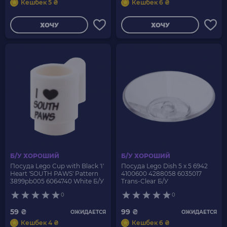
Кешбек 5 ₴
Кешбек 6 ₴
ХОЧУ
ХОЧУ
Б/У ХОРОШИЙ
Б/У ХОРОШИЙ
Посуда Lego Cup with Black 'I'
Посуда Lego Dish 5 x 5 6942
Heart 'SOUTH PAWS' Pattern
4100600 4288058 6035017
3899pb005 6064740 White Б/У
Trans-Clear Б/У
0
0
59 ₴
99 ₴
ОЖИДАЕТСЯ
ОЖИДАЕТСЯ
Кешбек 4 ₴
Кешбек 6 ₴