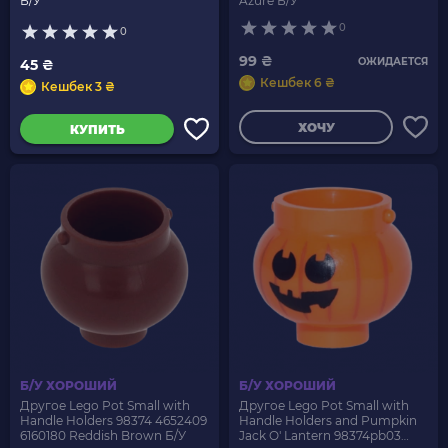
Б/У
Azure Б/У
0
0
99 ₴
ОЖИДАЕТСЯ
45 ₴
Кешбек 6 ₴
Кешбек 3 ₴
ХОЧУ
КУПИТЬ
Б/У ХОРОШИЙ
Б/У ХОРОШИЙ
Другое Lego Pot Small with
Другое Lego Pot Small with
Handle Holders 98374 4652409
Handle Holders and Pumpkin
6160180 Reddish Brown Б/У
Jack O' Lantern 98374pb03