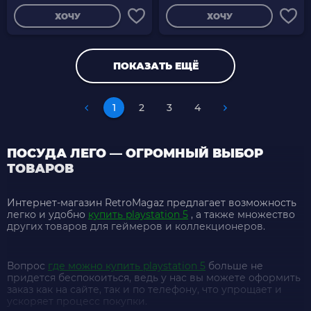
ХОЧУ
ХОЧУ
ПОКАЗАТЬ ЕЩЁ
1
2
3
4
ПОСУДА ЛЕГО — ОГРОМНЫЙ ВЫБОР
ТОВАРОВ
Интернет-магазин RetroMagaz предлагает возможность
легко и удобно
купить playstation 5
, а также множество
других товаров для геймеров и коллекционеров.
Вопрос
где можно купить playstation 5
больше не
придется беспокоиться, ведь у нас вы можете оформить
заказ как на сайте, так и по телефону, что упрощает и
ускоряет процесс покупки.