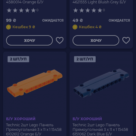
4580014 Orange Б/У
4621555 Light Bluish Grey Б/У
0
0
99 ₴
49 ₴
ОЖИДАЕТСЯ
ОЖИДАЕТСЯ
Кешбек 9 ₴
Кешбек 4 ₴
ХОЧУ
ХОЧУ
2 ШТ/УП
2 ШТ/УП
Б/У ХОРОШИЙ
Б/У ХОРОШИЙ
Technic 2шт Lego Панель
Technic 2шт Lego Панель
Прямоугольная 3 x 11 x 1 15458
Прямоугольная 3 x 11 x 1 15458
6102612 Orange Б/У
6151062 Dark Blue Б/У