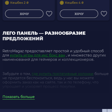
Кешбек 2 ₴
Кешбек 4 ₴
ХОЧУ
ХОЧУ
ЛЕГО ПАНЕЛЬ — РАЗНООБРАЗИЕ
ПРЕДЛОЖЕНИЙ
RetroMagaz предоставляет простой и удобный способ
для
купить игры для икс бокс ван
, и множество других
наименований для геймеров и коллекционеров.
Забудьте о том,
где купить портативные колонки
больше
не придется беспокоиться, ведь у нас вы можете
оформить заказ как на сайте, так и по телефону, что
упрощает и ускоряет процесс покупки.
Показать больше
сколько стоит б у playstation 4
в RetroMagaz всегда
конкурентоспособная, плюс предлагаются специальные
скидки и бонусы. Мы гарантируем, что каждый товар у