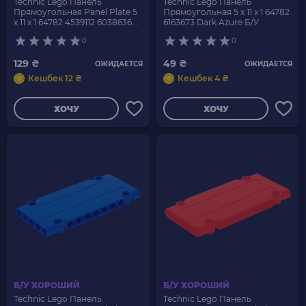
Technic Lego Панель
Technic Lego Панель
Прямоугольная Panel Plate 5
Прямоугольная 5 x 11 x 1 64782
x 11 x 1 64782 4539112 6038636
6163673 Dark Azure Б/У
6311003 Yellow Б/У
0
0
129 ₴
49 ₴
ОЖИДАЕТСЯ
ОЖИДАЕТСЯ
Кешбек 12 ₴
Кешбек 4 ₴
ХОЧУ
ХОЧУ
Б/У ХОРОШИЙ
Б/У ХОРОШИЙ
Technic Lego Панель
Technic Lego Панель