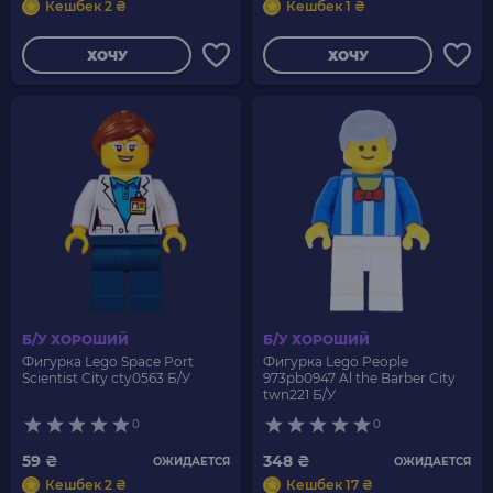
Кешбек 2 ₴
Кешбек 1 ₴
ХОЧУ
ХОЧУ
Б/У ХОРОШИЙ
Б/У ХОРОШИЙ
Фигурка Lego Space Port
Фигурка Lego People
Scientist City cty0563 Б/У
973pb0947 Al the Barber City
twn221 Б/У
0
0
59 ₴
348 ₴
ОЖИДАЕТСЯ
ОЖИДАЕТСЯ
Кешбек 2 ₴
Кешбек 17 ₴