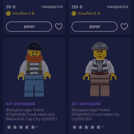
59 ₴
139 ₴
ОЖИДАЕТСЯ
ОЖИДАЕТСЯ
Кешбек 2 ₴
Кешбек 6 ₴
ХОЧУ
ХОЧУ
Б/У ХОРОШИЙ
Б/У ХОРОШИЙ
Фигурка Lego Police
Фигурка Lego Police
973pb1909 Crook Male with
973pb1903 Crook Male City
Black Knit Cap City cty0513 1 Б/
cty0515 Б/У
У
0
0