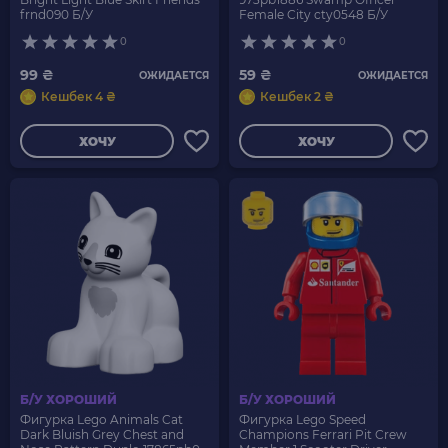
frnd090 Б/У
Female City cty0548 Б/У
0
0
99 ₴
59 ₴
ОЖИДАЕТСЯ
ОЖИДАЕТСЯ
Кешбек 4 ₴
Кешбек 2 ₴
ХОЧУ
ХОЧУ
Б/У ХОРОШИЙ
Б/У ХОРОШИЙ
Фигурка Lego Animals Cat
Фигурка Lego Speed
Dark Bluish Grey Chest and
Champions Ferrari Pit Crew