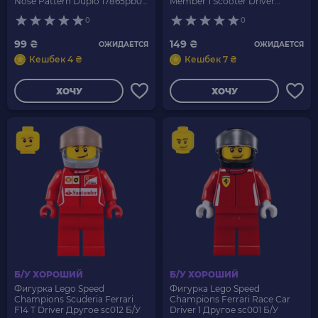
Nose Pattern Duplo 17865pb01
Member 1 Scooter Driver
Б/У
Другое sc013 Б/У
0
0
99 ₴
149 ₴
ОЖИДАЕТСЯ
ОЖИДАЕТСЯ
Кешбек 4 ₴
Кешбек 7 ₴
ХОЧУ
ХОЧУ
Б/У ХОРОШИЙ
Б/У ХОРОШИЙ
Фигурка Lego Speed
Фигурка Lego Speed
Champions Scuderia Ferrari
Champions Ferrari Race Car
F14 T Driver Другое sc012 Б/У
Driver 1 Другое sc001 Б/У