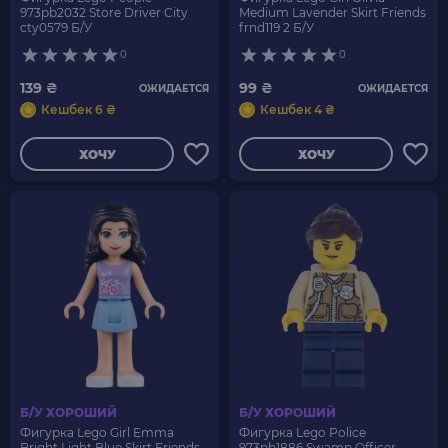
973pb2032 Store Driver City
Medium Lavender Skirt Friends
cty0579 Б/У
frnd119 2 Б/У
0
0
139 ₴
99 ₴
ОЖИДАЕТСЯ
ОЖИДАЕТСЯ
Кешбек 6 ₴
Кешбек 4 ₴
ХОЧУ
ХОЧУ
Б/У ХОРОШИЙ
Б/У ХОРОШИЙ
Фигурка Lego Girl Emma
Фигурка Lego Police
Bright Light Blue Skirt Friends
973pb1886 Swamp Officer