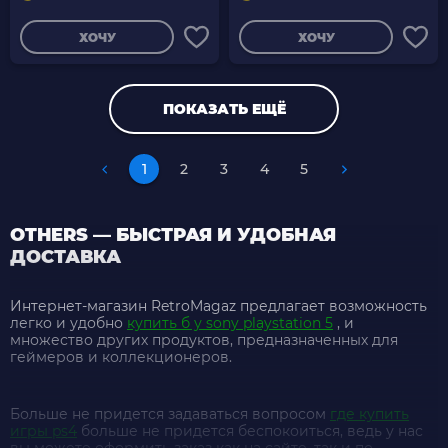
ХОЧУ
ХОЧУ
ПОКАЗАТЬ ЕЩЁ
1
2
3
4
5
OTHERS — БЫСТРАЯ И УДОБНАЯ
ДОСТАВКА
Интернет-магазин RetroMagaz предлагает возможность
легко и удобно
купить б у sony playstation 5
, и
множество других продуктов, предназначенных для
геймеров и коллекционеров.
Больше не придется задаваться вопросом
где купить
игры ps4
больше не придется беспокоиться, ведь у нас