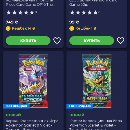
Коллекционная Игра One
63.5 x 88 мм Premium Card
Piece Card Game OP16 The
Game 50шт
Time Of Battle Booster
0
0
749 ₴
99 ₴
Кешбек 14 ₴
Кешбек 1 ₴
КУПИТЬ
КУПИТЬ
ТОП ПРОДАЖ
ТОП ПРОДАЖ
НОВЫЙ
НОВЫЙ
Картки Коллекционная Игра
Картки Коллекционная Игра
Pokemon Scarlet & Violet -
Pokemon Scarlet & Violet -
Temporal Forces
Twilight Masquerade