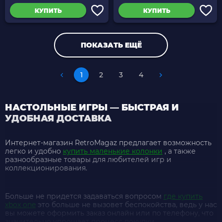
КУПИТЬ
КУПИТЬ
ПОКАЗАТЬ ЕЩЁ
1
2
3
4
НАСТОЛЬНЫЕ ИГРЫ — БЫСТРАЯ И
УДОБНАЯ ДОСТАВКА
Интернет-магазин RetroMagaz предлагает возможность
легко и удобно
купить маленькие колонки
, а также
разнообразные товары для любителей игр и
коллекционирования.
Больше не придется задаваться вопросом
где купить
xbox one
это больше не вызовет беспокойства, ведь у нас
вы можете оформить заказ онлайн или по телефону, что
значительно упрощает процесс покупки.