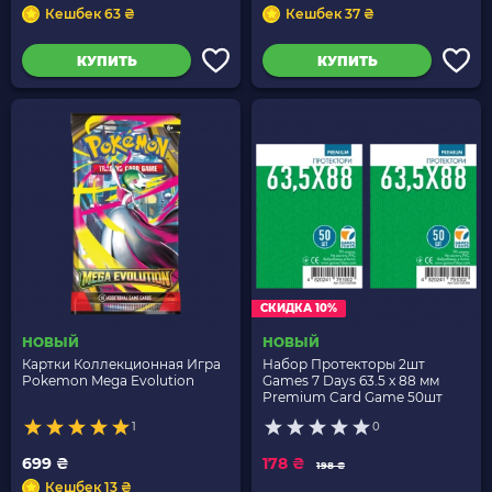
Кешбек 63 ₴
Кешбек 37 ₴
КУПИТЬ
КУПИТЬ
СКИДКА 10%
НОВЫЙ
НОВЫЙ
Картки Коллекционная Игра
Набор Протекторы 2шт
Pokemon Mega Evolution
Games 7 Days 63.5 x 88 мм
Premium Card Game 50шт
1
0
699 ₴
178 ₴
198 ₴
Кешбек 13 ₴