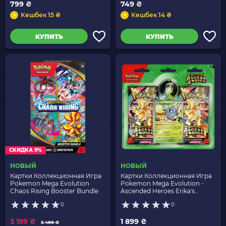
799 ₴
749 ₴
Кешбек 15 ₴
Кешбек 14 ₴
КУПИТЬ
КУПИТЬ
СКИДКА 9%
НОВЫЙ
НОВЫЙ
Картки Коллекционная Игра
Картки Коллекционная Игра
Pokemon Mega Evolution
Pokemon Mega Evolution -
Chaos Rising Booster Bundle
Ascended Heroes Erika's
Tangela 2 Pack Blister
0
0
3 199 ₴
1 899 ₴
3 499 ₴