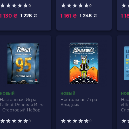
0
0
1 130 ₴
1 161 ₴
1 1
1 228 ₴
1 248 ₴
НОВЫЙ
НОВЫЙ
НО
Настольная Игра
Настольная Игра
Нас
Fallout Ролевая Игра
Аридник
«Ше
- Стартовый Набор
Спр
0
0