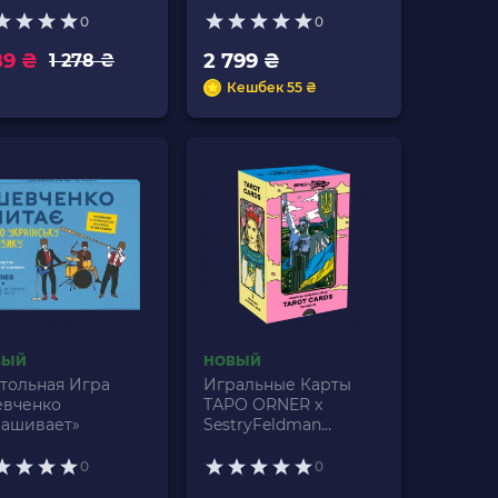
0
0
89 ₴
2 799 ₴
1 278 ₴
Кешбек 55 ₴
ВЫЙ
НОВЫЙ
тольная Игра
Игральные Карты
вченко
ТАРО ORNER x
ашивает»
SestryFeldman
Limited Edition
0
0