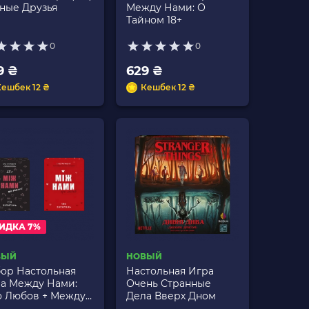
ные Друзья
Между Нами: О
Тайном 18+
0
0
9 ₴
629 ₴
Кешбек 12 ₴
Кешбек 12 ₴
ИДКА 7%
ВЫЙ
НОВЫЙ
ор Настольная
Настольная Игра
а Между Нами:
Очень Странные
юбов + Между
Дела Вверх Дном
и: О Тайном 18+