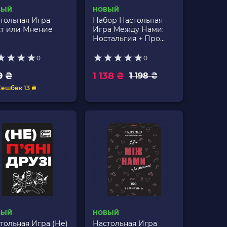
ВЫЙ
НОВЫЙ
тольная Игра
Набор Настольная
т или Мнение
Игра Между Нами:
Ностальгия + Про
Страны
0
0
9 ₴
1 138 ₴
1 198 ₴
Кешбек 13 ₴
ВЫЙ
НОВЫЙ
тольная Игра (Не)
Настольная Игра