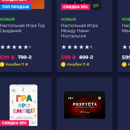
ТОП ПРОДАЖ
СКИДКА 33%
НОВЫЙ
НОВЫЙ
НО
Настольная Игра Год
Настольная Игра
Нас
Свиданий
Между Нами:
Ме
Ностальгия
0
0
599 ₴
599 ₴
59
799 ₴
899 ₴
Кешбек 11 ₴
Кешбек 11 ₴
К
СКИДКА 25%