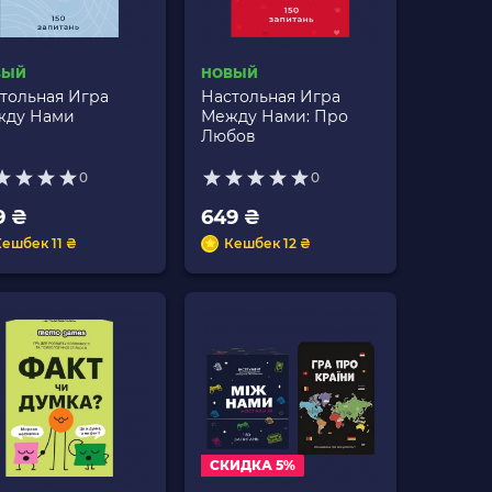
ВЫЙ
НОВЫЙ
тольная Игра
Настольная Игра
жду Нами
Между Нами: Про
Любов
0
0
9 ₴
649 ₴
ешбек 11 ₴
Кешбек 12 ₴
СКИДКА 5%