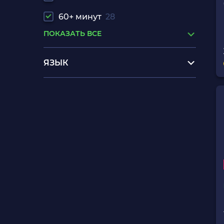
60+ минут
28
ПОКАЗАТЬ ВСЕ
ЯЗЫК
б у playstation 4
sony playstation 5 dualsense
controller
новый джойстик ps5
детские игры для сони
плейстейшен 4
купить диски на сони плейстейшен
3 бу
диски ps3 бу