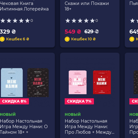
Чековая Книга
Скажи или Покажи
Пья
Интимная Лотерейка
18+
0
0
329 ₴
549 ₴
64
629 ₴
Кешбек 6 ₴
Кешбек 10 ₴
СКИДКА 8%
СКИДКА 7%
СК
НОВЫЙ
НОВЫЙ
НО
Набор Настольная
Набор Настольная
Наб
Игра Между Нами: О
Игра Между Нами:
Игр
Тайном 18+ +
Про Любов + Между
Про Л
Нами: Девушками
Нам