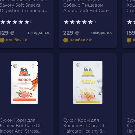
Savory Soft Snacks
Собак с Пищевой
Ко
Digestion Ягненок и
Аллергией Brit Care
Cте
Ромашка 200g
Adult Small Breed
Brit
Ягнёнок 1kg
Hea
0
0
400
129 ₴
229 ₴
15
ОЖИДАЕТСЯ
ОЖИДАЕТСЯ
Кешбек 1 ₴
Кешбек 2 ₴
Сухой Корм для
Сухой Корм для
Сух
Кошек Brit Care GF
Кошек Brit Care GF
Кош
Indoor Anti-Stress
Haircare Healthy &
Hai