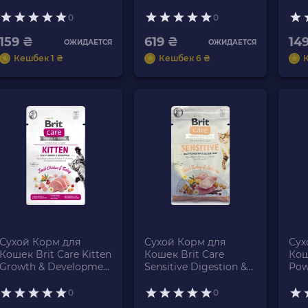
Курица 400g
Shiny Coat Курица
Shi
Лосось 2kg
Лос
0
0
159 ₴
619 ₴
14
ОЖИДАЕТСЯ
ОЖИДАЕТСЯ
Кешбек 1 ₴
Кешбек 6 ₴
Сухой Корм для
Сухой Корм для
Сух
Кошек Brit Care Kitten
Кошек Brit Care
Кош
Growth & Developmen
Sensitive Digestion &
Powe
Курица Индейка
Delicate Индейка и
Кур
400g
Лосось 400g
0
0