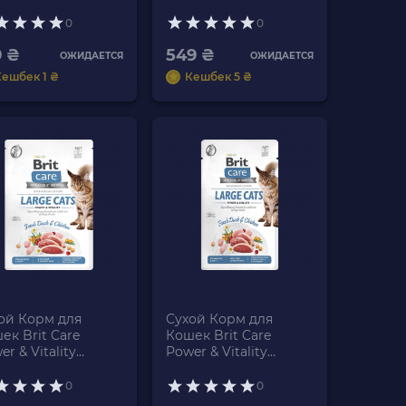
ny Coat Курица
Курица Индейка 2kg
ось 400g
0
0
9 ₴
549 ₴
ОЖИДАЕТСЯ
ОЖИДАЕТСЯ
Кешбек 1 ₴
Кешбек 5 ₴
ой Корм для
Сухой Корм для
ек Brit Care
Кошек Brit Care
r & Vitality
Power & Vitality
ица и Утка 2kg
Курица и Утка 400g
0
0