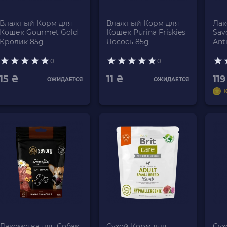
Влажный Корм для
Влажный Корм для
Лак
Кошек Gourmet Gold
Кошек Purina Friskies
Sav
Кролик 85g
Лосось 85g
Ant
200
0
0
15 ₴
11 ₴
119
ОЖИДАЕТСЯ
ОЖИДАЕТСЯ
Лакомства для Собак
Сухой Корм для
Сух