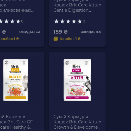
шек
Кошек Brit Care Kitten
рилизованных
Gentle Digestion
 Care Urinary
Strong Immunity
lth Утка і Індейка
Лосось 400g
0
0
g
9 ₴
159 ₴
ОЖИДАЕТСЯ
ОЖИДАЕТСЯ
Кешбек 1 ₴
Кешбек 1 ₴
ой Корм для
Сухой Корм для
ек Brit Care GF
Кошек Brit Care Kitten
rcare Healthy &
Growth & Developmen