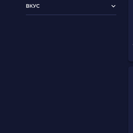
ВКУС
все игры на playstation 5
playstation 4 б у
пс4 аксессуары
купить бу игры на пс3
игры купить киев
sony playstation 4 500 gb