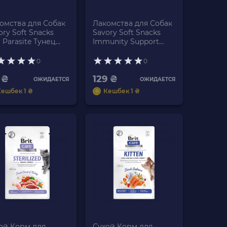
омства для Собак
Лакомства для Собак
ory Soft Snacks
Savory Soft Snacks
i Parasite Тунец
Immunity Support
g
Утка и Шиповник
200g
0
0
 ₴
129 ₴
ОЖИДАЕТСЯ
ОЖИДАЕТСЯ
Кешбек 1 ₴
Кешбек 1 ₴
ой Корм для
Сухой Корм для