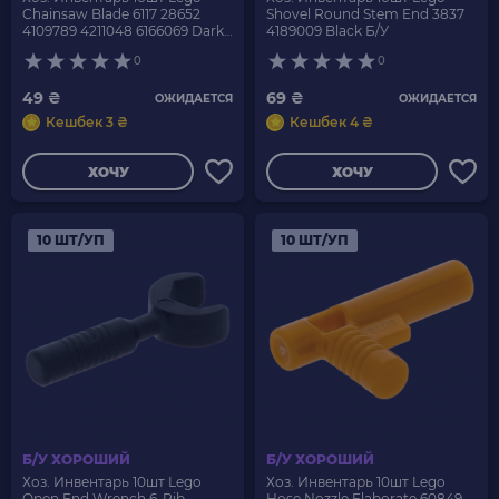
Chainsaw Blade 6117 28652
Shovel Round Stem End 3837
4109789 4211048 6166069 Dark
4189009 Black Б/У
Bluish Grey Б/У
0
0
49 ₴
69 ₴
ОЖИДАЕТСЯ
ОЖИДАЕТСЯ
Кешбек 3 ₴
Кешбек 4 ₴
ХОЧУ
ХОЧУ
10 ШТ/УП
10 ШТ/УП
Б/У ХОРОШИЙ
Б/У ХОРОШИЙ
Хоз. Инвентарь 10шт Lego
Хоз. Инвентарь 10шт Lego
Open End Wrench 6-Rib
Hose Nozzle Elaborate 60849