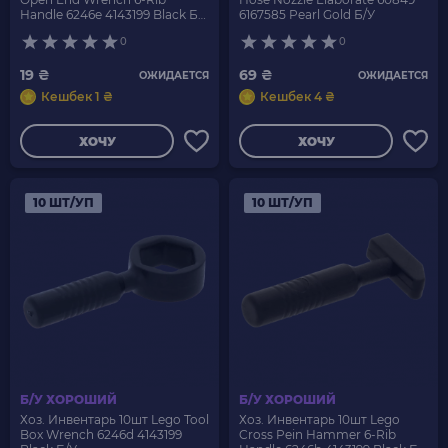
Handle 6246e 4143199 Black Б/
6167585 Pearl Gold Б/У
У
0
0
19 ₴
69 ₴
ОЖИДАЕТСЯ
ОЖИДАЕТСЯ
Кешбек 1 ₴
Кешбек 4 ₴
ХОЧУ
ХОЧУ
10 ШТ/УП
10 ШТ/УП
Б/У ХОРОШИЙ
Б/У ХОРОШИЙ
Хоз. Инвентарь 10шт Lego Tool
Хоз. Инвентарь 10шт Lego
Box Wrench 6246d 4143199
Cross Pein Hammer 6-Rib