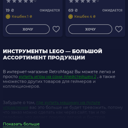
0
0
19 ₴
69 ₴
ОЖИДАЕТСЯ
ОЖИДАЕТСЯ
Кешбек 1 ₴
Кешбек 4 ₴
ХОЧУ
ХОЧУ
ИНСТРУМЕНТЫ LEGO — БОЛЬШОЙ
АССОРТИМЕНТ ПРОДУКЦИИ
В интернет-магазине RetroMagaz Вы можете легко и
просто
купить игры на сони плейстейшен 2
, а также
множество других товаров для геймеров и
коллекционеров.
Забудьте о том,
где купить машинку на пульте
управления
вас это больше не будет тревожить, потому
что заказ можно сделать как через сайт, так и по
телефону, что делает покупку легкой и быстрой.
Показать больше