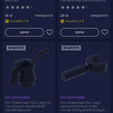
Black Б/У
Handle 6246b 4143199 Black Б/
У
0
0
19 ₴
29 ₴
ОЖИДАЕТСЯ
ОЖИДАЕТСЯ
Кешбек 1 ₴
Кешбек 2 ₴
ХОЧУ
ХОЧУ
10 ШТ/УП
10 ШТ/УП
Б/У ХОРОШИЙ
Б/У ХОРОШИЙ
Хоз. Инвентарь 10шт Lego Oil
Хоз. Инвентарь 10шт Lego
Can Smooth Handle 6246f
Open End Wrench 3-Rib
4143199 Black Б/У
Handle 11402g 6030875 Black