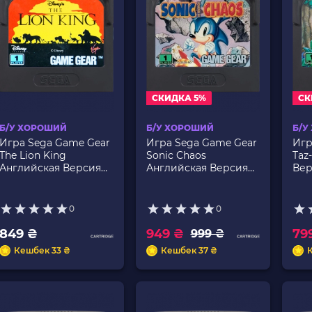
СКИДКА 5%
СК
Б/У ХОРОШИЙ
Б/У ХОРОШИЙ
Б/У
Игра Sega Game Gear
Игра Sega Game Gear
Игр
The Lion King
Sonic Chaos
Taz
Английская Версия
Английская Версия
Вер
Только Картридж Б/У
Только Картридж Б/У
Кар
0
0
849 ₴
949 ₴
79
999 ₴
Кешбек 33 ₴
Кешбек 37 ₴