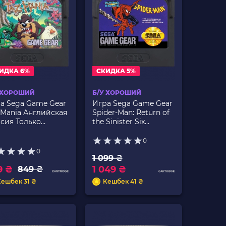
ИДКА 6%
СКИДКА 5%
 ХОРОШИЙ
Б/У ХОРОШИЙ
а Sega Game Gear
Игра Sega Game Gear
-Mania Английская
Spider-Man: Return of
сия Только
the Sinister Six
тридж Б/У
Английская Версия
Только Картридж Б/У
0
0
1 099 ₴
9 ₴
1 049 ₴
849 ₴
Кешбек 31 ₴
Кешбек 41 ₴