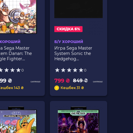
СКИДКА 6%
 ХОРОШИЙ
Б/У ХОРОШИЙ
а Sega Master
Игра Sega Master
tem Danan: The
System Sonic the
gle Fighter
Hedgehog
лийская Версия
Английская Версия
Только Картридж Б/У
0
0
599 ₴
799 ₴
849 ₴
Кешбек 143 ₴
Кешбек 31 ₴