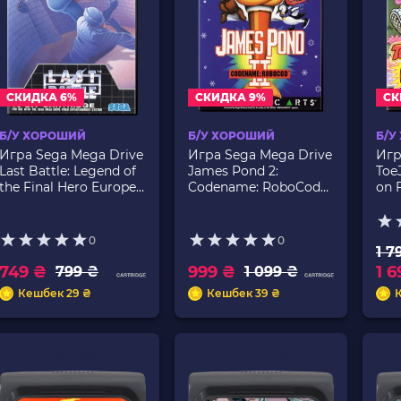
СКИДКА 6%
СКИДКА 9%
СК
Б/У ХОРОШИЙ
Б/У ХОРОШИЙ
Б/У
Игра Sega Mega Drive
Игра Sega Mega Drive
Игр
Last Battle: Legend of
James Pond 2:
Toe
the Final Hero Europe
Codename: RoboCod
on 
Английская Версия
Europe Английская
Анг
Без Мануала Б/У
Версия Б/У
Б/У
0
0
1 7
749 ₴
999 ₴
1 6
799 ₴
1 099 ₴
Кешбек 29 ₴
Кешбек 39 ₴