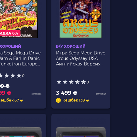
ИДКА 6%
 ХОРОШИЙ
Б/У ХОРОШИЙ
а Sega Mega Drive
Игра Sega Mega Drive
Jam & Earl in Panic
Arcus Odyssey USA
Funkotron Europe
Английская Версия
лийская Версия
Без Мануала Б/У
0
0
99 ₴
99 ₴
3 499 ₴
Кешбек 67 ₴
Кешбек 139 ₴