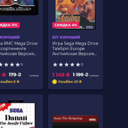
ИДКА 11%
СКИДКА 4%
 ХОРОШИЙ
Б/У ХОРОШИЙ
а RMC Mega Drive
Игра Sega Mega Drive
ссортименте
TaleSpin Europe
лийская Версия
Английская Версия
ько Картридж Б/У
Без Мануала Б/У
0
0
9 ₴
1 149 ₴
179 ₴
1 199 ₴
Кешбек 6 ₴
Кешбек 45 ₴