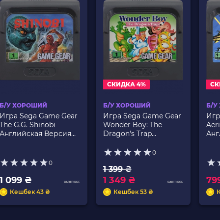
СКИДКА 4%
СК
Б/У ХОРОШИЙ
Б/У ХОРОШИЙ
Б/У
Игра Sega Game Gear
Игра Sega Game Gear
Игр
The G.G. Shinobi
Wonder Boy: The
Aeri
Английская Версия
Dragon's Trap
Анг
Только Картридж Б/У
Английская Версия
Тол
Только Картридж Б/У
0
0
1 399 ₴
1 099 ₴
1 349 ₴
79
Кешбек 43 ₴
Кешбек 53 ₴