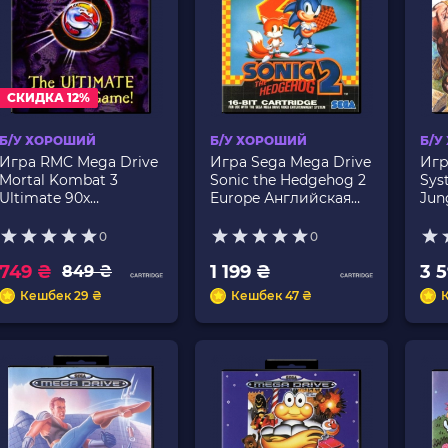
СКИДКА 12%
Б/У ХОРОШИЙ
Б/У ХОРОШИЙ
Б/У
Игра RMC Mega Drive
Игра Sega Mega Drive
Игр
Mortal Kombat 3
Sonic the Hedgehog 2
Sys
Ultimate 90х
Europe Английская
Jun
Английская Версия
Версия Без Мануала
Анг
Только Картридж Б/У
Б/У
Б/У
0
0
749 ₴
1 199 ₴
3 
849 ₴
Кешбек 29 ₴
Кешбек 47 ₴