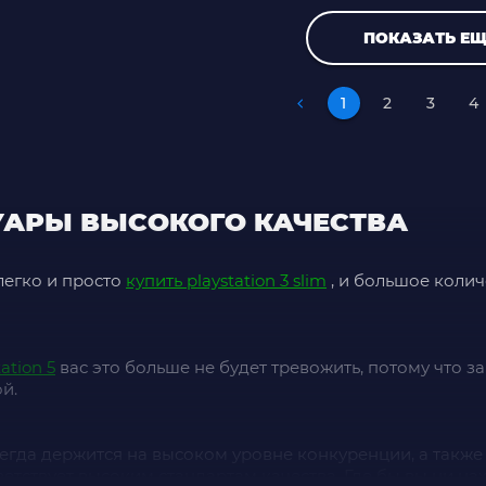
ПОКАЗАТЬ ЕЩ
1
2
3
4
УАРЫ ВЫСОКОГО КАЧЕСТВА
легко и просто
купить playstation 3 slim
, и большое колич
ation 5
вас это больше не будет тревожить, потому что за
й.
егда держится на высоком уровне конкуренции, а также
ветствует высоким стандартам качества. Где бы вы ни н