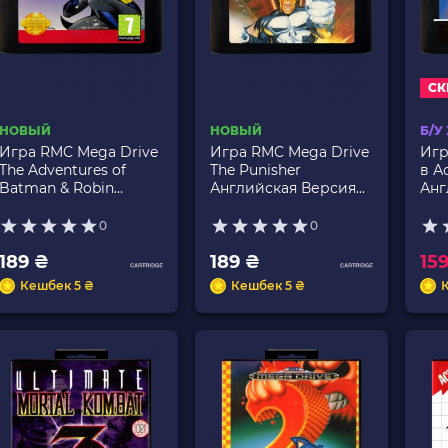
СК
НОВЫЙ
НОВЫЙ
Б/У
Игра RMC Mega Drive
Игра RMC Mega Drive
Игр
The Adventures of
The Punisher
в А
Batman & Robin
Английская Версия
Анг
Английская Версия
Новый
Тол
Новый
0
0
189 ₴
189 ₴
15
Кешбек 5 ₴
Кешбек 5 ₴