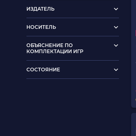
ИЗДАТЕЛЬ
НОСИТЕЛЬ
ОБЪЯСНЕНИЕ ПО
КОМПЛЕКТАЦИИ ИГР
СОСТОЯНИЕ
цена playstation 5
пс5 купить
игры на вии
зарядные станции купить в
украине
лего ниндзяго человечки купить
купить funko pop