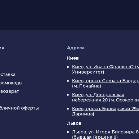
 но и большой выбор
игры к пс4
, отвечающих любым пред
кции играми.
tch
открывающую доступ к эксклюзивным играм, скидка
ия
Адреса
 для тех, кто владеет PS4. Это наушники, контроллеры,
Киев
олее захватывающей.
Киев, ул. Ивана Франко 42 (м
Университет)
оставка
АСНЫЕ ВАРИАНТЫ НА ВАШ ВЫБО
Киев, просп. Степана Бандер
промокоды
(м. Почайна)
 возврат
Киев, ул. Днепровская
овары, но и множество игрушек и коллекционных предме
набережная 20 (м. Осокорки
возраста своим качеством и стильным дизайном.
убличной оферты
Киев, просп. Броварской 29а
Дарница)
г лего звёздные войны
предназначенные для создания са
Львов
Львов, ул. Игоря Билозира 8
(бывшая Герцена 8)