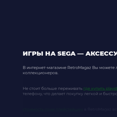
ИГРЫ НА SEGA — АКСЕСС
В интернет-магазине RetroMagaz Вы можете 
коллекционеров.
Не стоит больше переживать
где купить playst
телефону, что делает покупку легкой и быстро
стоимость сони плейстейшен
в RetroMagaz вс
что каждый товар у нас оригинальный и соот