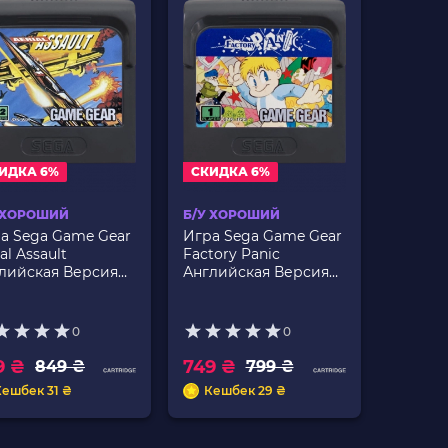
ИДКА 6%
СКИДКА 6%
 ХОРОШИЙ
Б/У ХОРОШИЙ
а Sega Game Gear
Игра Sega Game Gear
al Assault
Factory Panic
лийская Версия
Английская Версия
ько Картридж Б/У
Только Картридж Б/У
0
0
9 ₴
749 ₴
849 ₴
799 ₴
Кешбек 31 ₴
Кешбек 29 ₴