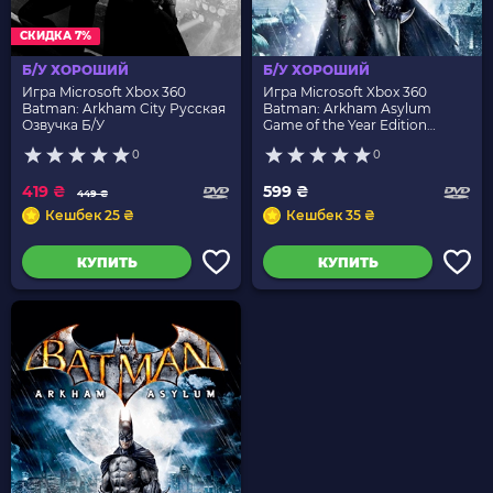
СКИДКА 7%
Б/У ХОРОШИЙ
Б/У ХОРОШИЙ
Игра Microsoft Xbox 360
Игра Microsoft Xbox 360
Batman: Arkham City Русская
Batman: Arkham Asylum
Озвучка Б/У
Game of the Year Edition
Английская Версия Б/У
0
0
419 ₴
599 ₴
449 ₴
Кешбек 25 ₴
Кешбек 35 ₴
КУПИТЬ
КУПИТЬ