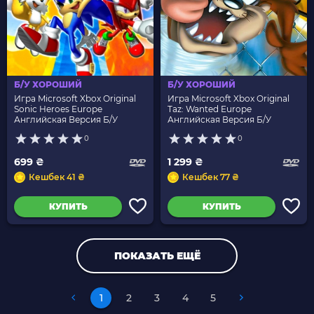
Б/У ХОРОШИЙ
Б/У ХОРОШИЙ
Игра Microsoft Xbox Original
Игра Microsoft Xbox Original
Sonic Heroes Europe
Taz: Wanted Europe
Английская Версия Б/У
Английская Версия Б/У
0
0
699 ₴
1 299 ₴
Кешбек 41 ₴
Кешбек 77 ₴
КУПИТЬ
КУПИТЬ
ПОКАЗАТЬ ЕЩЁ
1
2
3
4
5