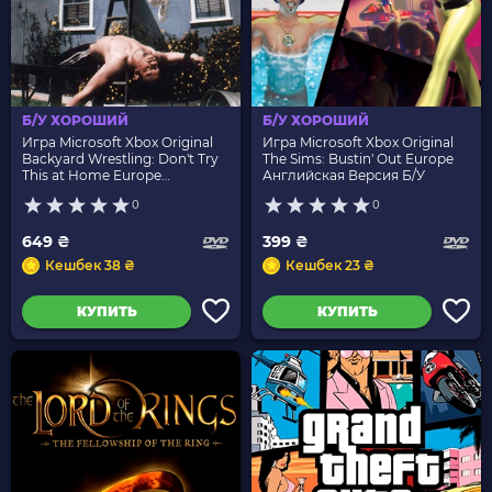
Б/У ХОРОШИЙ
Б/У ХОРОШИЙ
Игра Microsoft Xbox Original
Игра Microsoft Xbox Original
Backyard Wrestling: Don't Try
The Sims: Bustin' Out Europe
This at Home Europe
Английская Версия Б/У
Английская Версия Б/У
0
0
649 ₴
399 ₴
Кешбек 38 ₴
Кешбек 23 ₴
КУПИТЬ
КУПИТЬ