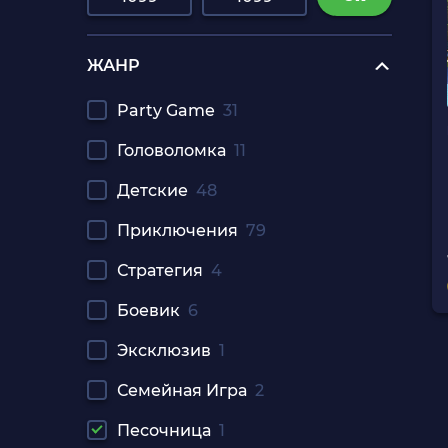
ЖАНР
Party Game
31
Головоломка
11
Детские
48
Приключения
79
Стратегия
4
Боевик
6
Эксклюзив
1
Семейная Игра
2
Песочница
1