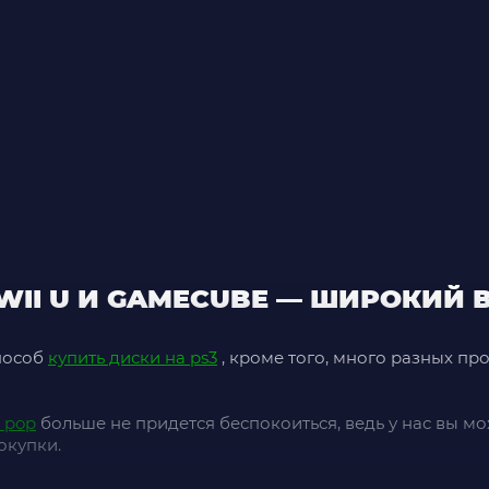
 WII U И GAMECUBE — ШИРОКИЙ
пособ
купить диски на ps3
, кроме того, много разных пр
o pop
больше не придется беспокоиться, ведь у нас вы мож
окупки.