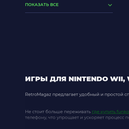
ПОКАЗАТЬ ВСЕ
цена плейстейшен 5
игры для xbox series x купить
сега купить в украине
sega купить киев
valve консоль цена
xbox series x геймпад купить
ИГРЫ ДЛЯ NINTENDO WII,
RetroMagaz предлагает удобный и простой с
Не стоит больше переживать
где купить funk
телефону, что упрощает и ускоряет процесс п