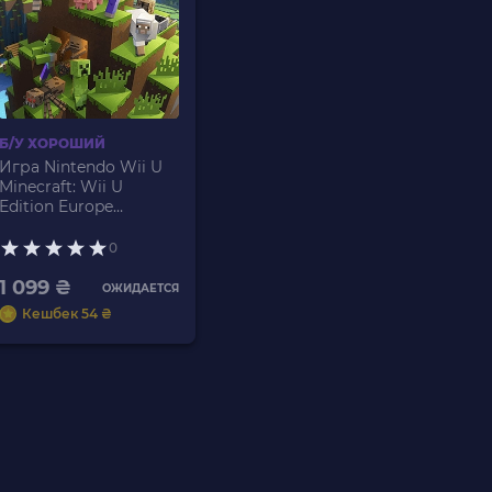
Б/У ХОРОШИЙ
Игра Nintendo Wii U
Minecraft: Wii U
Edition Europe
Английская Версия
Б/У
0
1 099 ₴
ОЖИДАЕТСЯ
Кешбек 54 ₴