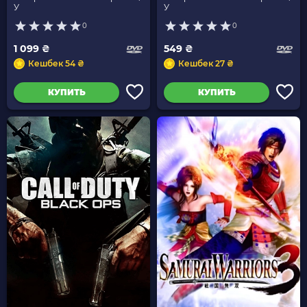
У
У
0
0
1 099 ₴
549 ₴
Кешбек 54 ₴
Кешбек 27 ₴
КУПИТЬ
КУПИТЬ