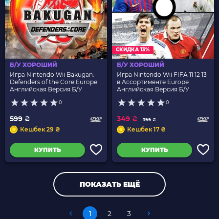
СКИДКА 13%
Б/У ХОРОШИЙ
Б/У ХОРОШИЙ
Игра Nintendo Wii Bakugan:
Игра Nintendo Wii FIFA 11 12 13
Defenders of the Core Europe
в Ассортименте Europe
Английская Версия Б/У
Английская Версия Б/У
0
0
599 ₴
349 ₴
399 ₴
Кешбек 29 ₴
Кешбек 17 ₴
КУПИТЬ
КУПИТЬ
ПОКАЗАТЬ ЕЩЁ
1
2
3