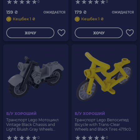
0
0
159 ₴
179 ₴
ОЖИДАЕТСЯ
ОЖИДАЕТСЯ
Кешбек 1 ₴
Кешбек 1 ₴
ХОЧУ
ХОЧУ
Б/У ХОРОШИЙ
Б/У ХОРОШИЙ
Транспорт Lego Мотоцикл
Транспорт Lego Велосипед
Vintage Black Chassis and
Bicycle with Trans-Clear
Light Bluish Gray Wheels
Wheels and Black Tires 4719c01
85983c01 Light Bluish Grey Б/У
4719 4720 2807 Yellow Б/У
0
0