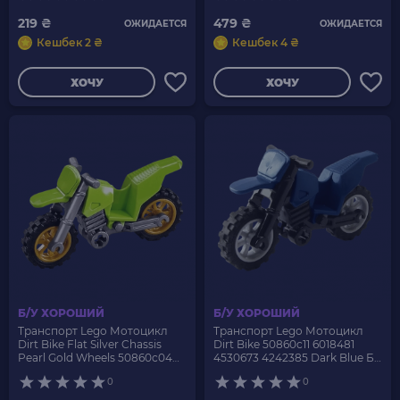
219 ₴
479 ₴
ОЖИДАЕТСЯ
ОЖИДАЕТСЯ
Кешбек 2 ₴
Кешбек 4 ₴
ХОЧУ
ХОЧУ
Б/У ХОРОШИЙ
Б/У ХОРОШИЙ
Транспорт Lego Мотоцикл
Транспорт Lego Мотоцикл
Dirt Bike Flat Silver Chassis
Dirt Bike 50860c11 6018481
Pearl Gold Wheels 50860c04
4530673 4242385 Dark Blue Б/
Lime Б/У
У
0
0