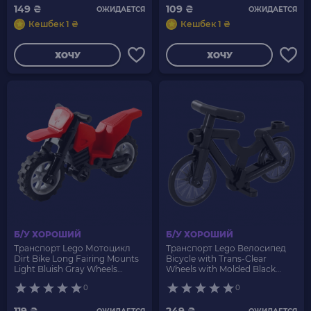
149 ₴
109 ₴
ОЖИДАЕТСЯ
ОЖИДАЕТСЯ
Кешбек 1 ₴
Кешбек 1 ₴
ХОЧУ
ХОЧУ
Б/У ХОРОШИЙ
Б/У ХОРОШИЙ
Транспорт Lego Мотоцикл
Транспорт Lego Велосипед
Dirt Bike Long Fairing Mounts
Bicycle with Trans-Clear
Light Bluish Gray Wheels
Wheels with Molded Black
50860c11 4520532 6058147
Hard Rubber Tires 4719c02 4719
0
0
4530673 4242385 Red Б/У
92851pb01 Black Б/У