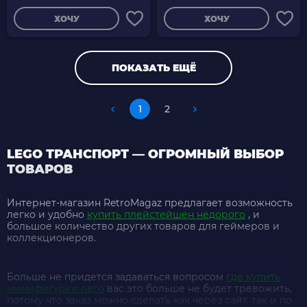
ХОЧУ
ХОЧУ
ПОКАЗАТЬ ЕЩЁ
1
2
LEGO ТРАНСПОРТ — ОГРОМНЫЙ ВЫБОР
ТОВАРОВ
Интернет-магазин RetroMagaz предлагает возможность
легко и удобно
купить плейстейшен недорого
, и
большое количество других товаров для геймеров и
коллекционеров.
Больше не придется задаваться вопросом
где купить
минифигурки лего
вас это больше не будет тревожить,
потому что заказ можно сделать как через сайт, так и по