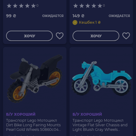
52035c02 Black Б/У
0
0
99 ₴
149 ₴
ОЖИДАЕТСЯ
ОЖИДАЕТСЯ
Кешбек 1 ₴
ХОЧУ
ХОЧУ
Б/У ХОРОШИЙ
Б/У ХОРОШИЙ
Транспорт Lego Мотоцикл
Транспорт Lego Мотоцикл
Dirt Bike Long Fairing Mounts
Vintage Flat Silver Chassis and
Pearl Gold Wheels 50860c04
Light Bluish Gray Wheels
Black Б/У
85983c02 Medium Azure Б/У