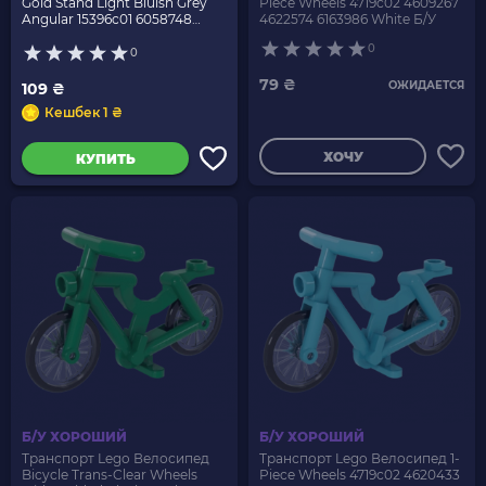
Gold Stand Light Bluish Grey
Piece Wheels 4719c02 4609267
Angular 15396c01 6058748
4622574 6163986 White Б/У
4644102 4654247 6245278 Red
0
Б/У
0
79 ₴
ОЖИДАЕТСЯ
109 ₴
Кешбек 1 ₴
ХОЧУ
КУПИТЬ
Б/У ХОРОШИЙ
Б/У ХОРОШИЙ
Транспорт Lego Велосипед
Транспорт Lego Велосипед 1-
Bicycle Trans-Clear Wheels
Piece Wheels 4719c02 4620433