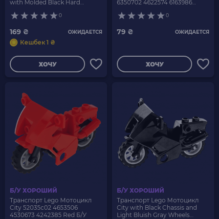
with Molded Black Hard
6350702 4622574 6163986
Rubber Tires 4719c02 4719
Medium Azure Б/У
0
0
92851pb01 Green Б/У
169 ₴
79 ₴
ОЖИДАЕТСЯ
ОЖИДАЕТСЯ
Кешбек 1 ₴
ХОЧУ
ХОЧУ
Б/У ХОРОШИЙ
Б/У ХОРОШИЙ
Транспорт Lego Мотоцикл
Транспорт Lego Мотоцикл
City 52035c02 4653506
City with Black Chassis and
4530673 4242385 Red Б/У
Light Bluish Gray Wheels