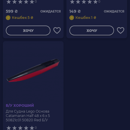
0
0
599 ₴
149 ₴
ОЖИДАЕТСЯ
ОЖИДАЕТСЯ
Кешбек 5 ₴
Кешбек 1 ₴
ХОЧУ
ХОЧУ
Б/У ХОРОШИЙ
Для Судна Lego Основа
Catamaran Half 48 x 6 x 5
50821c01 50820 Red Б/У
0