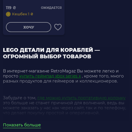
119 ₴
ОЖИДАЕТСЯ
Кешбек 1 ₴
ХОЧУ
LEGO ДЕТАЛИ ДЛЯ КОРАБЛЕЙ —
ОГРОМНЫЙ ВЫБОР ТОВАРОВ
В интернет-магазине RetroMagaz Вы можете легко и
просто
купить геймпад xbox series x
, кроме того, много
разных продуктов для геймеров и коллекционеров.
Забудьте о том,
где можно купить портативную колонку
это больше не станет причиной для волнений, ведь вы
можете заказать у нас как через сайт, так и по телефону,
что делает покупку простой и оперативной.
Показать больше
стоимость аксессуаров ps5
в RetroMagaz всегда