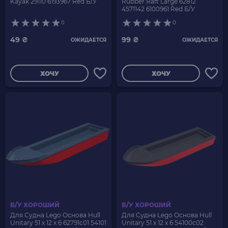
Kayak 29110 6193967 Red Б/У
Rubber Raft Large 62812
4571142 6100961 Red Б/У
0
0
49 ₴
99 ₴
ОЖИДАЕТСЯ
ОЖИДАЕТСЯ
ХОЧУ
ХОЧУ
Б/У ХОРОШИЙ
Б/У ХОРОШИЙ
Для Судна Lego Основа Hull
Для Судна Lego Основа Hull
Unitary 51 x 12 x 6 62791c01 54101
Unitary 51 x 12 x 6 54100c02