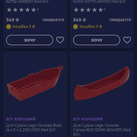
62792 4569633 Red Б/У
54100 54779 4501133 Red Б/У
0
0
349 ₴
349 ₴
ОЖИДАЕТСЯ
ОЖИДАЕТСЯ
Кешбек 3 ₴
Кешбек 3 ₴
ХОЧУ
ХОЧУ
Б/У ХОРОШИЙ
Б/У ХОРОШИЙ
Для Судна Lego Основа Boat
Для Судна Lego Основа
14 x 5 x 2 2551 21301 Red Б/У
Canoe 6021 33590 6054975 Red
Б/У