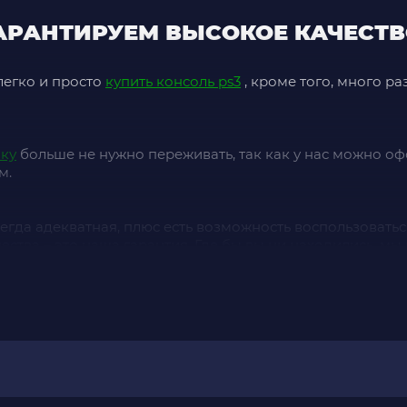
ГАРАНТИРУЕМ ВЫСОКОЕ КАЧЕСТ
легко и просто
купить консоль ps3
, кроме того, много р
нку
больше не нужно переживать, так как у нас можно офо
м.
егда адекватная, плюс есть возможность воспользоватьс
ества – это наша гарантия. Где бы вы ни находились, 
ь, но и огромный выбор
онлайн игры для пс4
, которые п
онного звонка.
подписка
открывающую доступ к эксклюзивным играм, ск