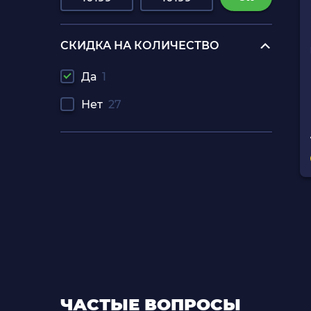
СКИДКА НА КОЛИЧЕСТВО
Да
1
Нет
27
игры на соньку 1
детали для лего
зарядная станция купить харьков
консоль xbox series s
купить бу игры пс4
машинки hot wheels машинки hot
wheels
ЧАСТЫЕ ВОПРОСЫ