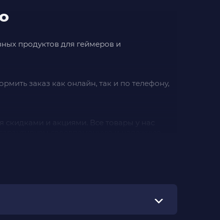
ВО
азных продуктов для геймеров и
рмить заказ как онлайн, так и по телефону,
я скидками и акциями. Все товары у нас
мы гарантируем своевременную и надежную
одойдут каждому. Заказывайте игры легко и
идкам и многопользовательскому режиму. В